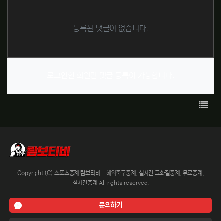
등록된 댓글이 없습니다.
로그인한 회원만 댓글 등록이 가능합니다.
목록
Copyright (C) 스포츠중계 람보티비 - 해외축구중계, 실시간 고화질중계, 무료중계,
실시간중계 All rights reserved.
문의하기