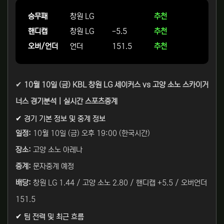
승무패
창원 LG
추천
핸디캡
창원 LG
-5.5
추천
오버/언더
언더
151.5
추천
✔
10월 10일 (금) KBL 창원 LG 세이커스 vs 고양 소노 스카이거
너스 경기분석 | 실시간 스포츠중계
✔ 경기 기본 정보 및 중계 정보
일정:
10월 10일 (금) 오후 19:00 (한국시간)
장소:
고양 소노 아레나
중계:
문자중계 예정
배당:
창원 LG 1.44 / 고양 소노 2.80 / 핸디캡 +5.5 / 오버언더
151.5
✔ 팀 전력 및 최근 흐름