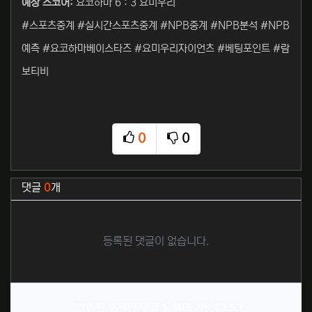
예상 스코어:
요코하마 6 : 3 요미우리
#스포츠중계 #실시간스포츠중계 #NPB중계 #NPB분석 #NPB
예측 #요코하마베이스타즈 #요미우리자이언츠 #베팅포인트 #람
보티비
0
0
추천
비추천
관련자료
댓글
0
개
등록된 댓글이 없습니다.
로그인한 회원만 댓글 등록이 가능합니다.