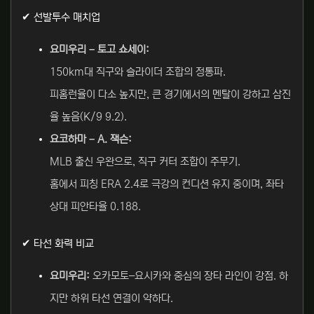
✔ 선발투수 매치업
요미우리 – 토고 쇼세이:
150km대 직구와 슬라이더 조합의 정통파.
피홈런율이 다소 높지만, 큰 경기에서의 멘탈이 강하고 삼진
율 높음(K/9 9.2).
요코하마 – A. 잭슨:
MLB 출신 우완으로, 직구 커터 조합이 주무기.
홈에서 피칭 ERA 2.4로 극강의 컨디션 유지 중이며, 좌타
상대 피안타율 0.188.
✔ 타선 화력 비교
요미우리:
오카모토–요시카와 중심의 장타 라인이 강점. 하
지만 하위 타선 연결이 약하다.