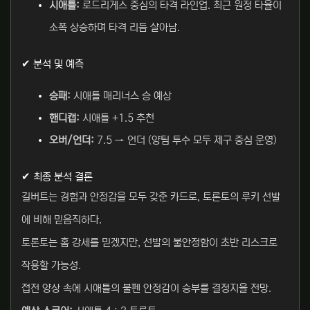
시애틀:
로드리게스 중심의 타격 라인업. 최근 원정 타율이
소폭 상승하며 타격 리듬 살아남.
✔ 분석 및 예측
승패:
시애틀 매리너스 승 예상
핸디캡:
시애틀 +1.5 추천
오버/언더:
7.5 → 언더 (양팀 투수 모두 제구 중심 운영)
✔ 최종 분석 결론
길버트는 경험과 안정감을 모두 갖춘 카드로, 토론토의 루키 선발
에 비해 믿음직하다.
토론토는 홈 강세를 믿겠지만, 선발의 불안정함이 초반 리스크로
작용할 가능성.
접전 양상 속에 시애틀의 불펜 안정감이 승부를 결정지을 전망.