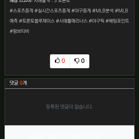
예상 스코어:
시애틀 4 : 3 토론토
#스포츠중계 #실시간스포츠중계 #야구중계 #MLB분석 #MLB
예측 #토론토블루제이스 #시애틀매리너스 #야구픽 #베팅포인트
#람보티비
0
0
추천
비추천
관련자료
댓글
0
개
등록된 댓글이 없습니다.
로그인한 회원만 댓글 등록이 가능합니다.