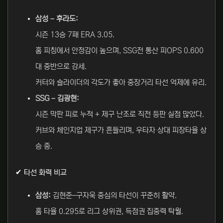
삼성 – 후라도:
시즌 13승 7패 ERA 3.05.
홈 피칭에서 안정감이 높으며, SSG전 통산 피OPS 0.600
대 중반으로 강세.
커터와 슬라이더의 각도가 좋아 중장거리 타선 억제에 유리.
SSG – 김광현:
시즌 막판 피로 누적 + 제구 난조로 직전 등판 실점 많았다.
커브와 체인지업 제구가 흔들리며, 우타자 상대 피장타율 상
승 중.
✔ 타선 화력 비교
삼성:
김현준–구자욱 중심의 타선이 꾸준히 활약.
홈 타율 0.295로 리그 상위권, 득점권 집중력 탁월.