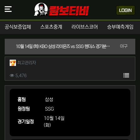
공식보증업체
스포츠중계
라이브스코어
승부예측게임
분류
야구
10월 14일 (화) KBO 삼성 라이온즈 vs SSG 랜더스 경기분석 | 실시간 스포츠중계
작성자 정보
작성
최고관리자
컨텐츠 정보
목록
조회
5,476
본문
홈팀
삼성
원정팀
SSG
10월 14일
경기일정
(화)