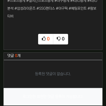
#스포츠중계 #실시간스포츠중계 #야구중계 #KBO중계 #KBO
분석 #삼성라이온즈 #SSG랜더스 #야구픽 #베팅포인트 #람보
티비
0
0
추천
비추천
관련자료
댓글
0
개
등록된 댓글이 없습니다.
로그인한 회원만 댓글 등록이 가능합니다.