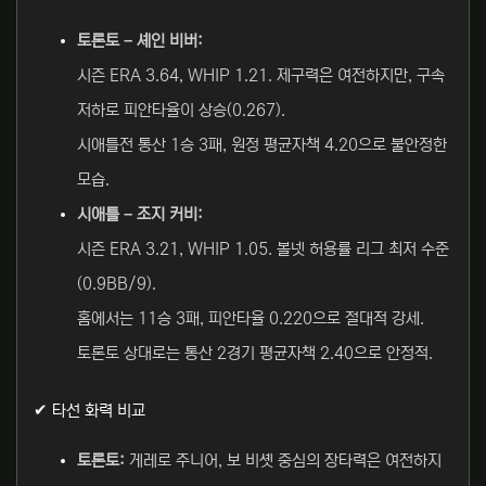
토론토 – 셰인 비버:
시즌 ERA 3.64, WHIP 1.21. 제구력은 여전하지만, 구속
저하로 피안타율이 상승(0.267).
시애틀전 통산 1승 3패, 원정 평균자책 4.20으로 불안정한
모습.
시애틀 – 조지 커비:
시즌 ERA 3.21, WHIP 1.05. 볼넷 허용률 리그 최저 수준
(0.9BB/9).
홈에서는 11승 3패, 피안타율 0.220으로 절대적 강세.
토론토 상대로는 통산 2경기 평균자책 2.40으로 안정적.
✔ 타선 화력 비교
토론토:
게레로 주니어, 보 비솃 중심의 장타력은 여전하지