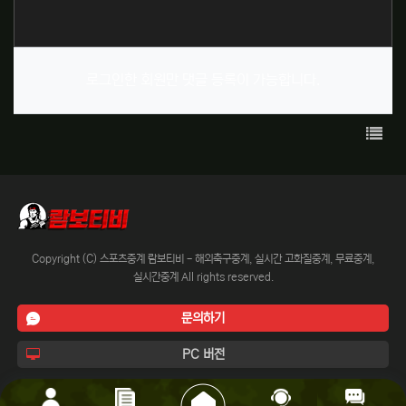
로그인한 회원만 댓글 등록이 가능합니다.
목록
Copyright (C) 스포츠중계 람보티비 - 해외축구중계, 실시간 고화질중계, 무료중계,
실시간중계 All rights reserved.
문의하기
PC 버전