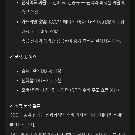
인사이드 싸움:
라건아 vs 김종규 — 높이와 피지컬 싸움이
승부 핵심.
가드라인 운영:
KCC의 헤이즈-이승현 라인 vs DB의 두경
민-이선 알바노 조합.
속공 전개와 외곽슛 성공률이 경기 흐름을 결정지을 요소.
✔ 분석 및 예측
승패:
원주 DB 승 예상
핸디캡:
DB -3.5 추천
오버/언더:
151.5 → 언더 (DB의 수비 주도 흐름 예상)
✔ 최종 분석 결론
KCC는 공격 전개는 날카롭지만 수비 리바운드와 로테이션 문제로
불안요소 존재.