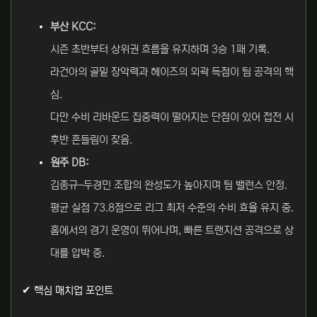
부산 KCC:
시즌 초반부터 상위권 흐름을 유지하며 3승 1패 기록.
라건아의 골밑 장악력과 헤이즈의 외곽 득점이 팀 공격의 핵
심.
다만 수비 리바운드 집중력이 떨어지는 단점이 있어 접전 시
후반 흔들림이 잦음.
원주 DB:
김종규–두경민 조합의 완성도가 높아지며 팀 밸런스 안정.
평균 실점 73.8점으로 리그 최저 수준의 수비 효율 유지 중.
홈에서의 경기 운영이 뛰어나며, 빠른 트랜지션 공격으로 상
대를 압박 중.
✔ 핵심 매치업 포인트