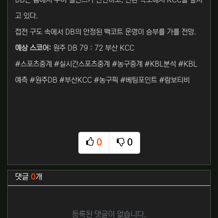
DB는 홈에서 수비 밸런스가 탄탄하고, 전환 속도에서 KCC를 앞서
고 있다.
접전 구도 속에서 DB의 안정된 백코트 운영이 승부를 가를 전망.
예상 스코어:
원주 DB 79 : 72 부산 KCC
#스포츠중계 #실시간스포츠중계 #농구중계 #KBL분석 #KBL
예측 #원주DB #부산KCC #농구픽 #베팅포인트 #람보티비
0
0
추천
비추천
관련자료
댓글
0
개
등록된 댓글이 없습니다.