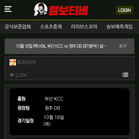
공식보증업체
스포츠중계
라이브스코어
승부예측게임
분류
농구
10월 16일 (목) KBL 부산 KCC vs 원주 DB 경기분석 | 실시간 스포츠중계
작성자 정보
작성
최고관리자
컨텐츠 정보
목록
조회
2,254
본문
홈팀
부산 KCC
원정팀
원주 DB
10월 16일
경기일정
(목)