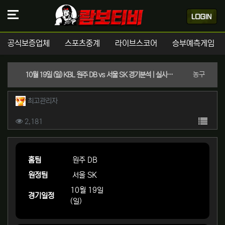
공식보증업체
스포츠중계
라이브스코어
승부예측게임
분류
농구
10월 19일 (일) KBL 원주 DB vs 서울 SK 경기분석 | 실시간 스포츠중계
작성자 정보
작성
최고관리자
컨텐츠 정보
목록
조회
2,181
본문
홈팀
원주 DB
원정팀
서울 SK
10월 19일
경기일정
(일)