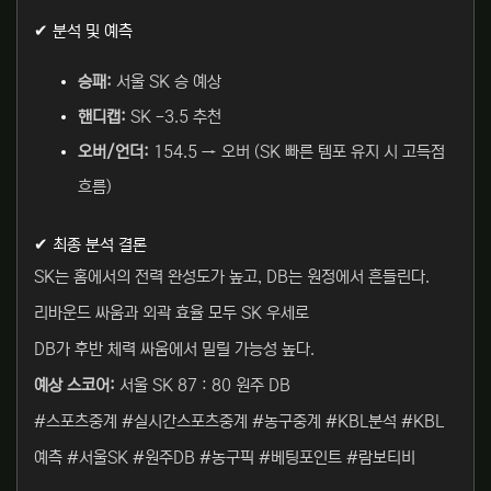
✔ 분석 및 예측
승패:
서울 SK 승 예상
핸디캡:
SK -3.5 추천
오버/언더:
154.5 → 오버 (SK 빠른 템포 유지 시 고득점
흐름)
✔ 최종 분석 결론
SK는 홈에서의 전력 완성도가 높고, DB는 원정에서 흔들린다.
리바운드 싸움과 외곽 효율 모두 SK 우세로
DB가 후반 체력 싸움에서 밀릴 가능성 높다.
예상 스코어:
서울 SK 87 : 80 원주 DB
#스포츠중계 #실시간스포츠중계 #농구중계 #KBL분석 #KBL
예측 #서울SK #원주DB #농구픽 #베팅포인트 #람보티비