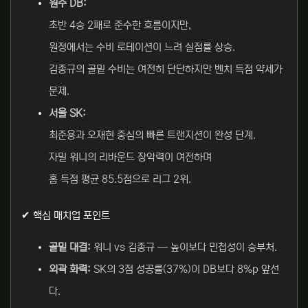
원주 DB:
초반 4승 2패로 준수한 흐름이지만,
원정에서는 수비 로테이션이 느려 실점률 상승.
김종규의 골밑 수비는 여전히 단단하지만 벤치 득점 약세가
문제.
서울 SK:
최준용과 오재현 중심의 빠른 트랜지션이 완성 단계.
자밀 워니의 리바운드 장악력이 여전하며
홈 득점 평균 85.5점으로 리그 2위.
✔ 핵심 매치업 포인트
골밑 대결:
워니 vs 김종규 — 높이보다 민첩성이 승부처.
외곽 화력:
SK의 3점 성공률(37%)이 DB보다 8%p 앞선
다.