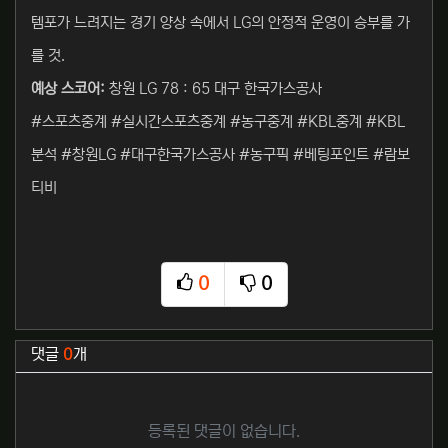
템포가 느려지는 경기 양상 속에서 LG의 안정적 운영이 승부를 가
를 것.
예상 스코어:
창원 LG 78 : 65 대구 한국가스공사
#스포츠중계 #실시간스포츠중계 #농구중계 #KBL중계 #KBL
분석 #창원LG #대구한국가스공사 #농구픽 #베팅포인트 #람보
티비
0
0
추천
비추천
관련자료
댓글
0
개
등록된 댓글이 없습니다.