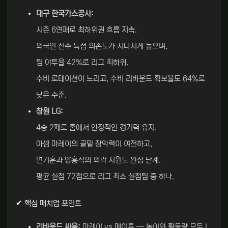
대구 한국가스공사:
시즌 6연패로 최하위권 흐름 지속.
외국인 선수 득점 의존도가 지나치게 높으며,
팀 야투율 42%로 리그 최하위.
수비 로테이션이 느리고, 수비 리바운드 확보율도 64%로
낮은 수준.
창원 LG:
4승 2패로 홈에서 안정적인 경기력 유지.
아셈 마레이의 골밑 장악력이 여전하고,
변기훈과 양홍석의 외곽 지원도 완성 단계.
평균 실점 72점으로 리그 최소 실점팀 중 하나.
✔ 핵심 매치업 포인트
리바운드 싸움:
마레이 vs 메이튼 — 높이와 활동량 모두 L