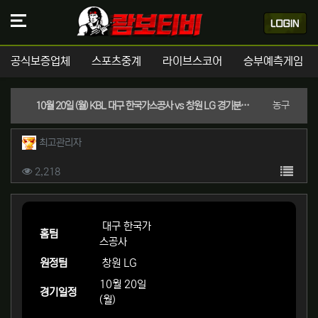
공식보증업체
스포츠중계
라이브스코어
승부예측게임
분류
농구
10월 20일 (월) KBL 대구 한국가스공사 vs 창원 LG 경기분석 | 실시간 스포츠중계
작성자 정보
작성
최고관리자
컨텐츠 정보
목록
조회
2,218
본문
대구 한국가
홈팀
스공사
원정팀
창원 LG
10월 20일
경기일정
(월)