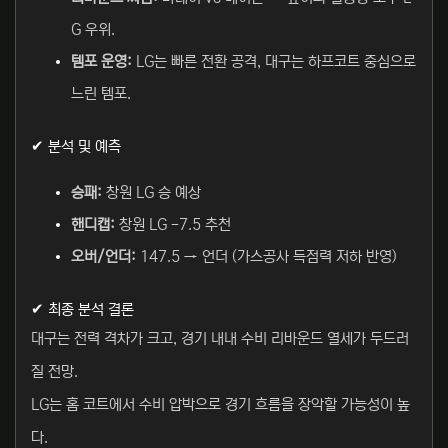
G 우위.
템포 운영:
LG는 빠른 전환 공격, 대구는 하프코트 중심으로
느린 템포.
✔ 분석 및 예측
승패:
창원 LG 승 예상
핸디캡:
창원 LG -7.5 추천
오버/언더:
147.5 → 언더 (가스공사 득점력 저하 반영)
✔ 최종 분석 결론
대구는 전력 격차가 크고, 경기 내내 수비 리바운드 열세가 두드러
질 전망.
LG는 홈 코트에서 수비 압박으로 경기 흐름을 장악할 가능성이 높
다.