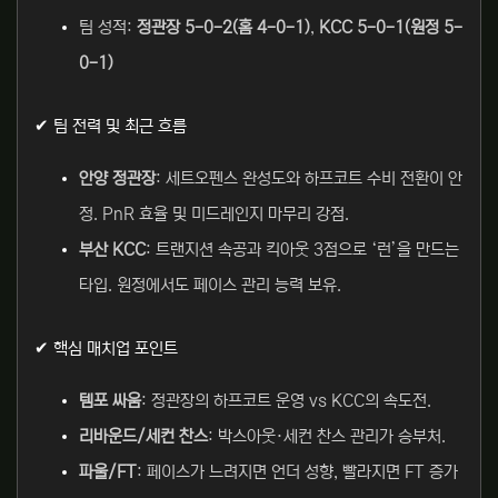
팀 성적:
정관장 5-0-2(홈 4-0-1)
,
KCC 5-0-1(원정 5-
0-1)
✔ 팀 전력 및 최근 흐름
안양 정관장
: 세트오펜스 완성도와 하프코트 수비 전환이 안
정. PnR 효율 및 미드레인지 마무리 강점.
부산 KCC
: 트랜지션 속공과 킥아웃 3점으로 ‘런’을 만드는
타입. 원정에서도 페이스 관리 능력 보유.
✔ 핵심 매치업 포인트
템포 싸움
: 정관장의 하프코트 운영 vs KCC의 속도전.
리바운드/세컨 찬스
: 박스아웃·세컨 찬스 관리가 승부처.
파울/FT
: 페이스가 느려지면 언더 성향, 빨라지면 FT 증가