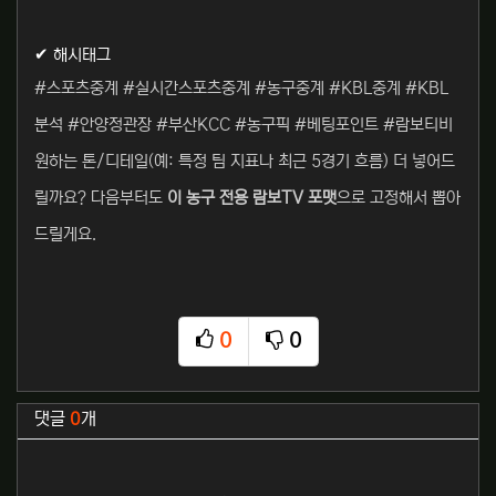
✔ 해시태그
#스포츠중계 #실시간스포츠중계 #농구중계 #KBL중계 #KBL
분석 #안양정관장 #부산KCC #농구픽 #베팅포인트 #람보티비
원하는 톤/디테일(예: 특정 팀 지표나 최근 5경기 흐름) 더 넣어드
릴까요? 다음부터도
이 농구 전용 람보TV 포맷
으로 고정해서 뽑아
드릴게요.
0
0
추천
비추천
관련자료
댓글
0
개