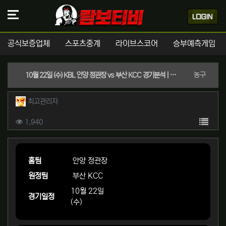
공식보증업체
스포츠중계
라이브스코어
승부예측게임
분류
농구
10월 22일 (수) KBL 안양 정관장 vs 부산 KCC 경기분석 | 실시간 스포츠중계
작성자 정보
작성
최고관리자
컨텐츠 정보
목록
조회
1,940
본문
홈팀
안양 정관장
원정팀
부산 KCC
10월 22일
경기일정
(수)