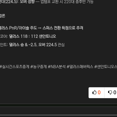
더(224.5)
:
오버 성향
— 업템포 교환 시 220대 중후반 가능
결론
댈러스 PnR/아이솔 주도 → 스퍼스 전환 득점으로 추격
스코어:
댈러스 118 : 112 샌안토니오
포인트:
댈러스 승 & -2.5
,
오버 224.5
관심
#실시간스포츠중계 #농구중계 #NBA분석 #댈러스매버릭스 #샌안토니오스
0
0
추천
비