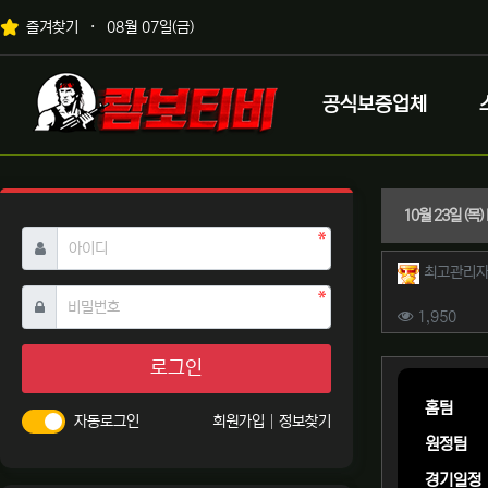
상단 네비
즐겨찾기
08월 07일(금)
메인 메뉴
로고
공식보증업체
10월 23일 (
필수
아이디
작성자 
최고관리
필수
비밀번호
컨텐츠 
조회
1,950
본문
로그인
홈팀
자동로그인
회원가입
정보찾기
원정팀
경기일정