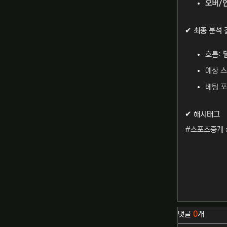
오버/언
✔ 최종 분석 
흐름:
예상 
베팅 
✔ 해시태그
#스포츠중계 
관련자료
댓글
0
개