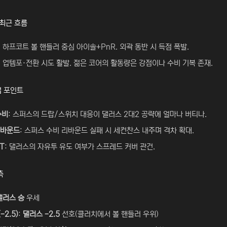
 최근 흐름
: 하프코트 볼 핸들러 중심 아이솔+PnR. 외곽 동반 시 득점 폭발.
: 업템포·전환 시도 활발. 젊은 코어의 활동량은 강점이나 수비 기복 존재.
업 포인트
수비
: 스퍼스의 드랍/스위치 대응이 댈러스 2대2 공략에 얼마나 버티나.
리바운드
: 스퍼스 수비 리바운드 실패 시 세컨찬스 내주며 격차 확대.
T
: 댈러스의 자유투 유도 여부가 스프레드 커버 관건.
측
댈러스 승
우세
-2.5)
:
댈러스 -2.5
선호(클러치에서 볼 핸들러 우위)