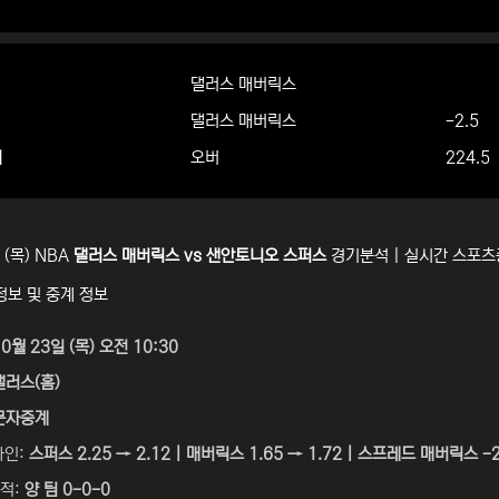
댈러스 매버릭스
댈러스 매버릭스
-2.5
더
오버
224.5
 (목) NBA
댈러스 매버릭스 vs 샌안토니오 스퍼스
경기분석 | 실시간 스포
정보 및 중계 정보
10월 23일 (목) 오전 10:30
댈러스(홈)
문자중계
라인:
스퍼스 2.25 → 2.12 | 매버릭스 1.65 → 1.72 | 스프레드 매버릭스 -2
성적:
양 팀 0-0-0