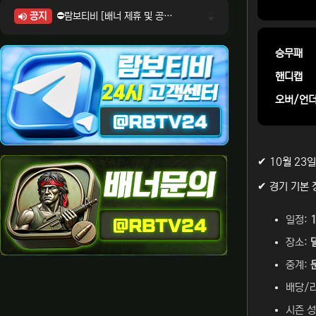
공지
⛔람보티비 [배너 제휴 및 공식 입점 문의 안내]
⛔람보티비 [포인트: 상품전환 및 제휴전환 안내]
⛔람보티비 [정회원 등급UP! 안내사항]
승무패
⛔람보티비 [채팅방 이용시 주의사항]
핸디캡
⛔람보티비 [공식보증업체 안내]
오버/언
✔ 10월 23일
✔ 경기 기본 
일정:
장소:
중계:
배당/
시즌 