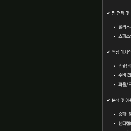
✔ 팀 전력 및
댈러스
스퍼스
✔ 핵심 매치
PnR 
수비 
파울/F
✔ 분석 및 예
승패
:
핸디캡(