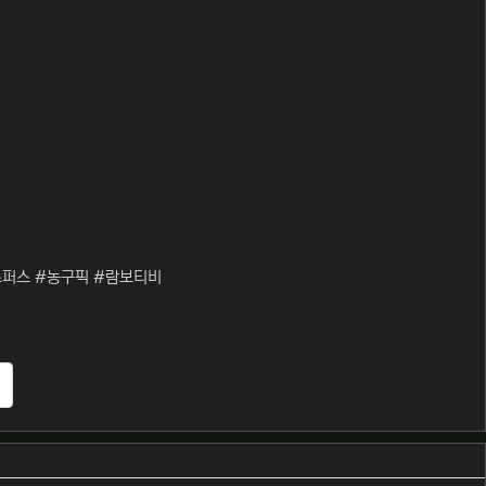
퍼스 #농구픽 #람보티비
추천