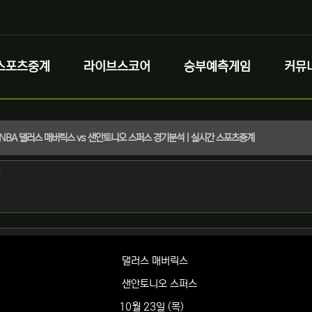
스포츠중계
라이브스코어
승부예측게임
커뮤
목) NBA 댈러스 매버릭스 vs 샌안토니오 스퍼스 경기분석 | 실시간 스포츠중계
정보
작성
자
정보
댈러스 매버릭스
샌안토니오 스퍼스
10월 23일 (목)