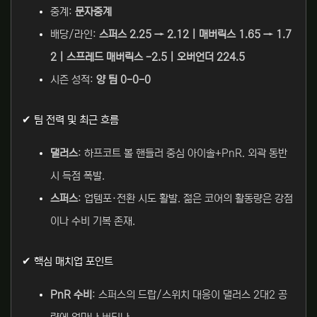
중계:
문자중계
배당/라인:
스퍼스 2.25 → 2.12 | 매버릭스 1.65 → 1.7
2 | 스프레드 매버릭스 -2.5 | 오버언더 224.5
시즌 성적:
양 팀 0-0-0
✔ 팀 전력 및 최근 흐름
댈러스
: 하프코트 볼 핸들러 중심 아이솔+PnR. 외곽 동반
시 득점 폭발.
스퍼스
: 업템포·전환 시도 활발. 젊은 코어의 활동량은 강점
이나 수비 기복 존재.
✔ 핵심 매치업 포인트
PnR 수비
: 스퍼스의 드랍/스위치 대응이 댈러스 2대2 공