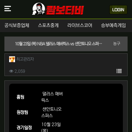
공식보증업체
스포츠중계
라이브스코어
승부예측게임
분류
농구
10월 23일 (목) NBA 댈러스 매버릭스 vs 샌안토니오 스퍼스 경기분석 | 실시간 스포츠중계
작성자 정보
작성
최고관리자
컨텐츠 정보
목록
조회
2,059
본문
댈러스 매버
홈팀
릭스
샌안토니오
원정팀
스퍼스
10월 23일
경기일정
(목)