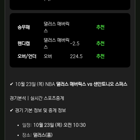
댈러스 매버릭
승무패
추천
스
댈러스 매버릭
핸디캡
-2.5
추천
스
오버/언더
오버
224.5
추천
✔ 10월 23일 (목) NBA
댈러스 매버릭스 vs 샌안토니오 스퍼스
경기분석 | 실시간 스포츠중계
✔ 경기 기본 정보 및 중계 정보
일정:
10월 23일 (목) 오전 10:30
장소:
댈러스(홈)