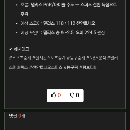
흐름:
댈러스 PnR/아이솔 주도 → 스퍼스 전환 득점으로
추격
예상 스코어:
댈러스 118 : 112 샌안토니오
베팅 포인트:
댈러스 승 & -2.5
,
오버 224.5
관심
✔ 해시태그
#스포츠중계 #실시간스포츠중계 #농구중계 #NBA분석 #댈러
스매버릭스 #샌안토니오스퍼스 #농구픽 #람보티비
0
0
추천
비추천
관련자료
댓글
0
개