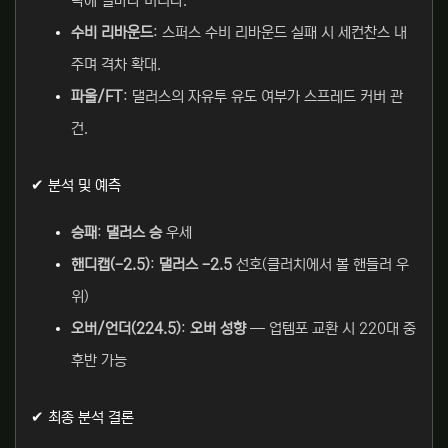
략에 얼마나 버티나.
수비 리바운드
: 스퍼스 수비 리바운드 실패 시 세컨찬스 내
주며 격차 확대.
파울/FT
: 댈러스의 자유투 유도 여부가 스프레드 커버 관
건.
✔ 분석 및 예측
승패
:
댈러스 승
우세
핸디캡(-2.5)
:
댈러스 -2.5
선호(클러치에서 볼 핸들러 우
위)
오버/언더(224.5)
:
오버 성향
— 업템포 교환 시 220대 중
후반 가능
✔ 최종 분석 결론