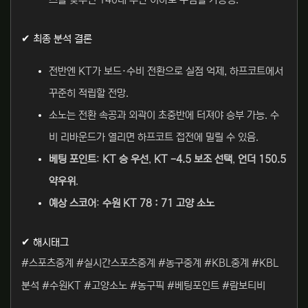
✔ 최종 분석 결론
전반엔 KT가 보드·수비 전환으로 실점 억제, 하프코트에서
꾸준히 적립할 전망.
소노는 전환 속공과 외곽이 초중반에 터져야 승부 가능. 수
비 리바운드가 열리면 하프코트 접전에 밀릴 수 있음.
베팅 포인트
:
KT 승 우선
,
KT -4.5 보조 선택
,
언더 150.5
약우위
.
예상 스코어
:
수원 KT 78 : 71 고양 소노
✔ 해시태그
#스포츠중계 #실시간스포츠중계 #농구중계 #KBL중계 #KBL
분석 #수원KT #고양소노 #농구픽 #베팅포인트 #람보티비