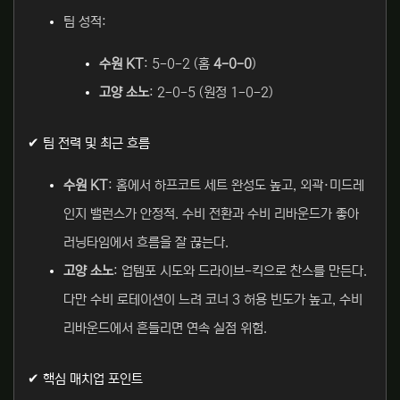
팀 성적:
수원 KT
: 5-0-2 (홈
4-0-0
)
고양 소노
: 2-0-5 (원정 1-0-2)
✔ 팀 전력 및 최근 흐름
수원 KT
: 홈에서 하프코트 세트 완성도 높고, 외곽·미드레
인지 밸런스가 안정적. 수비 전환과 수비 리바운드가 좋아
러닝타임에서 흐름을 잘 끊는다.
고양 소노
: 업템포 시도와 드라이브-킥으로 찬스를 만든다.
다만 수비 로테이션이 느려 코너 3 허용 빈도가 높고, 수비
리바운드에서 흔들리면 연속 실점 위험.
✔ 핵심 매치업 포인트