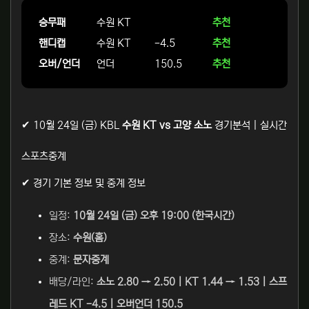
승무패
수원 KT
추천
핸디캡
수원 KT
-4.5
추천
오버/언더
언더
150.5
추천
✔ 10월 24일 (금) KBL
수원 KT vs 고양 소노
경기분석 | 실시간
스포츠중계
✔ 경기 기본 정보 및 중계 정보
일정:
10월 24일 (금) 오후 19:00 (한국시간)
장소:
수원(홈)
중계:
문자중계
배당/라인:
소노 2.80 → 2.50 | KT 1.44 → 1.53 | 스프
레드 KT -4.5 | 오버언더 150.5