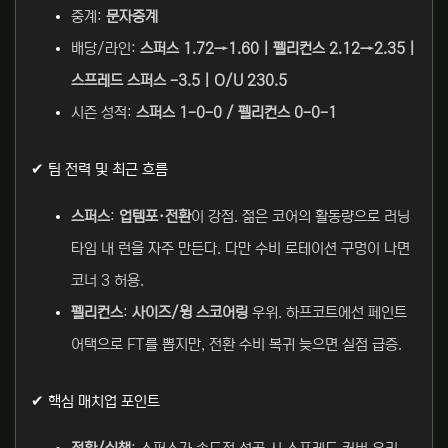
중계:
문자중계
배당/라인:
스퍼스 1.72→1.60 | 펠리컨스 2.12→2.35 |
스프레드 스퍼스 -3.5 | O/U 230.5
시즌 성적:
스퍼스 1-0-0 / 펠리컨스 0-0-1
✔ 팀 전력 및 최근 흐름
스퍼스
:
업템포·전환
이 강점. 젊은 코어의 활동량으로 러닝
타임 내 런을 자주 만든다. 다만 수비 로테이션 구멍이 나면
코너 3 허용.
펠리컨스
:
사이즈/윙 스코어링
우위. 하프코트에선 페인트
어택으로 FT를 뽑지만, 전환 수비 복귀 늦으면 실점 급증.
✔ 핵심 매치업 포인트