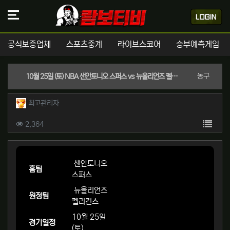
공식보증업체
스포츠중계
라이브스코어
승부예측게임
분류
농구
10월 25일 (토) NBA 샌안토니오 스퍼스 vs 뉴올리언즈 펠리컨스 경기분석 | 실시간 스포츠중계
작성자 정보
작성
최고관리자
컨텐츠 정보
목록
조회
2,364
본문
샌안토니오
홈팀
스퍼스
뉴올리언즈
원정팀
펠리컨스
10월 25일
경기일정
(토)