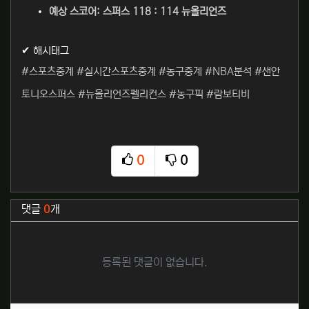
예상 스코어: 스퍼스 118 : 114 뉴올리언즈
✔ 해시태그
#스포츠중계 #실시간스포츠중계 #농구중계 #NBA분석 #샌안
토니오스퍼스 #뉴올리언즈펠리컨스 #농구픽 #람보티비
0
0
추천
비추천
관련자료
댓글
0
개
등록된 댓글이 없습니다.