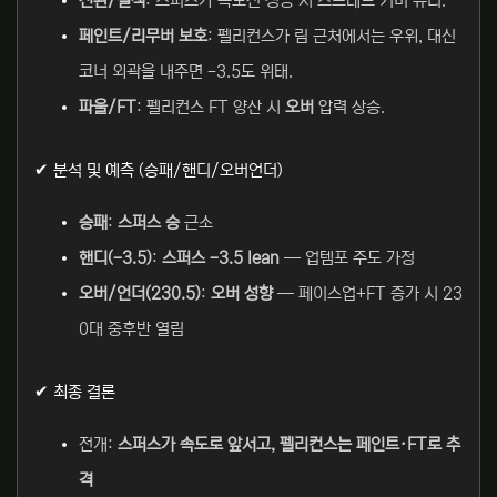
전환/실책
: 스퍼스가 속도전 성공 시 스프레드 커버 유리.
페인트/리무버 보호
: 펠리컨스가 림 근처에서는 우위, 대신
코너 외곽을 내주면 -3.5도 위태.
파울/FT
: 펠리컨스 FT 양산 시
오버
압력 상승.
✔ 분석 및 예측 (승패/핸디/오버언더)
승패
:
스퍼스 승
근소
핸디(-3.5)
:
스퍼스 -3.5 lean
— 업템포 주도 가정
오버/언더(230.5)
:
오버 성향
— 페이스업+FT 증가 시 23
0대 중후반 열림
✔ 최종 결론
전개:
스퍼스가 속도로 앞서고, 펠리컨스는 페인트·FT로 추
격