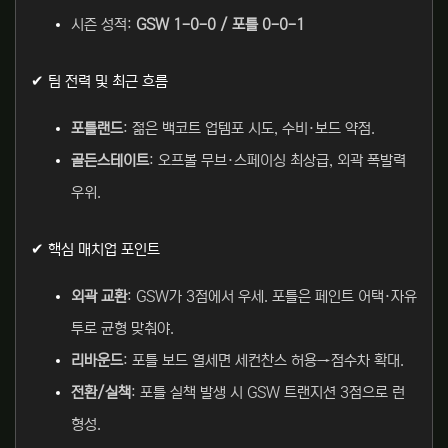
시즌 성적:
GSW 1-0-0 / 포틀 0-0-1
✔ 팀 전력 및 최근 흐름
포틀랜드
: 젊은 백코트 업템포 시도, 수비·보드 약점.
골든스테이트
: 오프볼 무브·스페이싱 최상급, 외곽 폭발력
우위.
✔ 핵심 매치업 포인트
외곽 교환
: GSW가 3점에서 우세. 포틀은 페인트 어택·자유
투로 균형 맞춰야.
리바운드
: 포틀 보드 열세면 세컨찬스 허용→점수차 확대.
전환/실책
: 포틀 실책 발생 시 GSW 트랜지션 3점으로 런
형성.