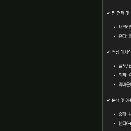
✔ 팀 전력 및
새크라
유타
:
✔ 핵심 매치
템포/
외곽
:
리바운
✔ 분석 및 예
승패
:
핸디(-6