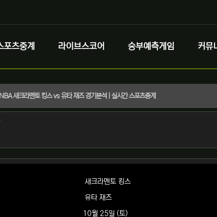
스포츠중계
라이브스코어
승부예측게임
커뮤
토) NBA 새크라멘토 킹스 vs 유타 재즈 경기분석 | 실시간 스포츠중계
정보
작성
자
정보
새크라멘토 킹스
유타 재즈
10월 25일 (토)