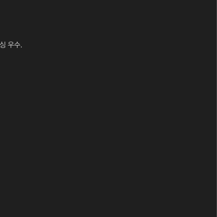
싱 우수.