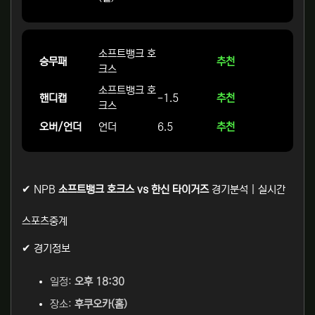
소프트뱅크 호
승무패
추천
크스
소프트뱅크 호
핸디캡
-1.5
추천
크스
오버/언더
언더
6.5
추천
✔ NPB
소프트뱅크 호크스 vs 한신 타이거즈
경기분석 | 실시간
스포츠중계
✔ 경기정보
일정:
오후 18:30
장소:
후쿠오카(홈)