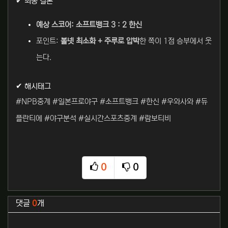
✔ 최종 결론
예상 스코어: 소프트뱅크 3 : 2 한신
포인트:
볼넷 최소화 + 주루로 압박
한 쪽이 1점 승부에서 웃
는다.
✔ 해시태그
#NPB중계 #일본프로야구 #소프트뱅크 #한신 #우와사와 #듀
플란티에 #야구분석 #실시간스포츠중계 #람보티비
0
0
추천
비추천
관련자료
댓글
0
개