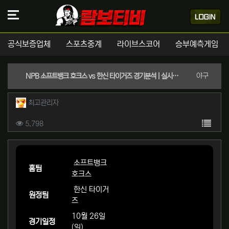
공식보증업체
스포츠중계
라이브스코어
승부예측게임
분류
야구
NPB 소프트뱅크 호크스 vs 한신 타이거즈 경기분석 | 실시간 스포츠중계
작성자 정보
작성
최고관리자
컨텐츠 정보
목록
조회
5,798
본문
소프트뱅크
홈팀
호크스
한신 타이거
원정팀
즈
10월 26일
경기일정
(일)