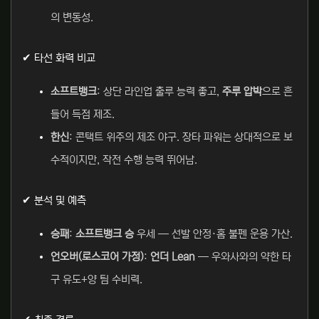
의 변동성.
✔ 타선 화력 비교
소프트뱅크
: 상단 라인업 출루 능력 좋고,
주루 압박
으로 흔
들어 득점 제조.
한신
: 콘택트 위주의 제조 야구. 장타 파워는 상대적으로 보
수적이지만, 작전 수행 능력 뛰어남.
✔ 분석 및 예측
승패
:
소프트뱅크 승
우세 — 선발 안정·홈 불펜 운용 가산.
언오버(로스코어 가정)
:
언더 Lean
— 우와사와의 약한 타
구 유도+양 팀 수비력.