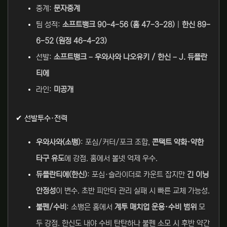
중계:
문자중계
팀 성적:
소프트뱅크 90-4-56 (홈 47-3-28)
|
한신 89-
6-52 (원정 46-4-23)
선발:
소프트뱅크 – 우와사와 나오유키 / 한신 – J. 듀플란
티에
라인:
미공개
✔ 선발투수·전력
우와사와(소뱅)
: 포심/커터/포크 조합,
콘택트 약화·약한
타구 유도
에 강점. 홈에서 볼넷 억제 우수.
듀플란티에(한신)
: 포심·슬라이더로 카운트 잡지만
긴 이닝
안정성
이 변수. 초반 피안타 관리 실패 시 빠른 교체 가능성.
불펜/수비
: 소뱅은 홈에서
계투 매치업 운용·수비 범위
모
두 강점. 한신도 내야 수비 탄탄하나 불펜 소모 시 후반 약간