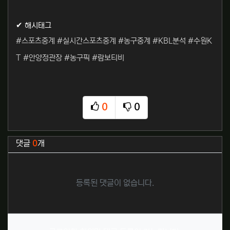
✔ 해시태그
#스포츠중계 #실시간스포츠중계 #농구중계 #KBL분석 #수원K
T #안양정관장 #농구픽 #람보티비
0
0
추천
비추천
관련자료
댓글
0
개
등록된 댓글이 없습니다.