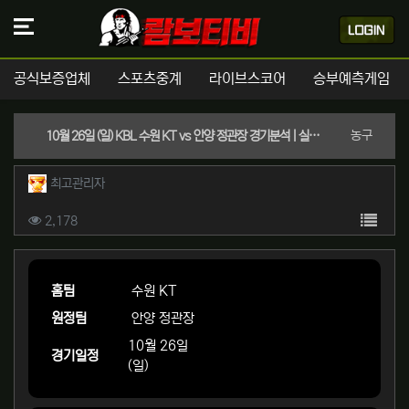
공식보증업체
스포츠중계
라이브스코어
승부예측게임
분류
농구
10월 26일 (일) KBL 수원 KT vs 안양 정관장 경기분석 | 실시간 스포츠중계
작성자 정보
작성
최고관리자
컨텐츠 정보
목록
조회
2,178
본문
홈팀
수원 KT
원정팀
안양 정관장
10월 26일
경기일정
(일)