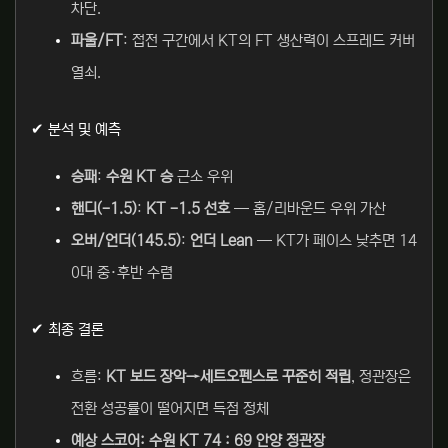
차단.
파울/FT
: 접전 구간에서 KT의 FT 생산력이 스프레드 커버
열쇠.
✔ 분석 및 예측
승패
:
수원 KT 승
근소 우위
핸디(-1.5)
:
KT -1.5 선호
— 홈/리바운드 우위 가산
오버/언더(145.5)
:
언더 Lean
— KT가 페이스 낮추면 14
0대 중·후반 수렴
✔ 최종 결론
흐름:
KT 보드 장악→세트오펜스로 꾸준히 적립
, 정관장은
전환 성공률이 떨어지면 득점 정체
예상 스코어: 수원 KT 74 : 69 안양 정관장