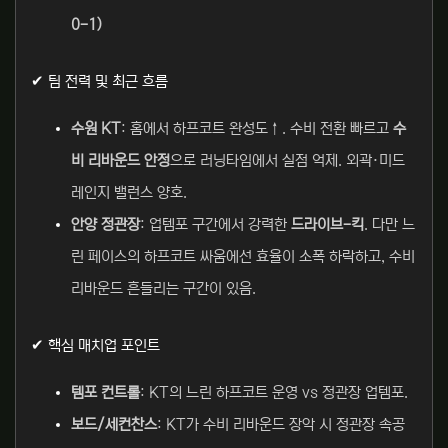
0-1)
✔ 팀 전력 및 최근 흐름
수원 KT
: 홈에서 하프코트 완성도↑. 수비 전환 빠르고
수
비 리바운드 안정
으로 러닝타임에서 실점 억제. 외곽·미드
레인지 밸런스 양호.
안양 정관장
: 업템포 구간에서 강력한
드라이브-킥
. 다만 느
린 페이스의 하프코트 싸움에선 효율이 소폭 하락하고, 수비
리바운드 흔들리는 구간이 있음.
✔ 핵심 매치업 포인트
템포 컨트롤
: KT의 느린 하프코트 운영 vs 정관장 업템포.
보드/세컨찬스
: KT가 수비 리바운드 장악 시 정관장 속공