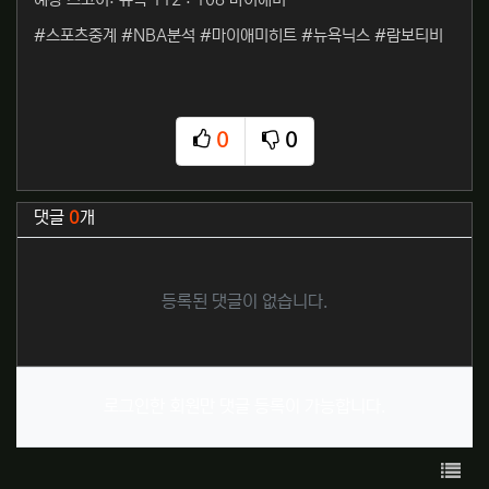
예상 스코어: 뉴욕 112 : 108 마이애미
#스포츠중계 #NBA분석 #마이애미히트 #뉴욕닉스 #람보티비
0
0
추천
비추천
관련자료
댓글
0
개
등록된 댓글이 없습니다.
로그인한 회원만 댓글 등록이 가능합니다.
목록