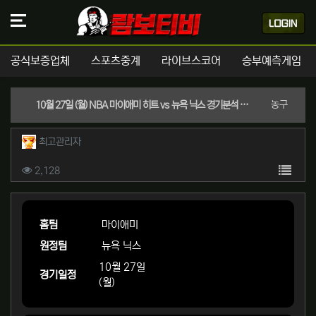
공식보증업체
스포츠중계
라이브스코어
승부예측게임
분류
농구
10월 27일 (월) NBA 마이애미 히트 vs 뉴욕 닉스 경기분석 | 실시간 스포츠중계
작성자 정보
작성
최고관리자
컨텐츠 정보
목록
조회
2,128
본문
홈팀
마이애미
원정팀
뉴욕 닉스
10월 27일
경기일정
(월)