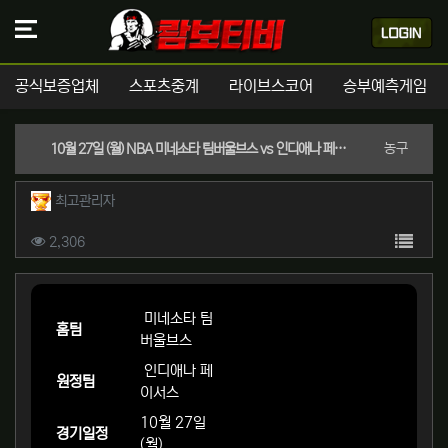
공식보증업체
스포츠중계
라이브스코어
승부예측게임
분류
농구
10월 27일 (월) NBA 미네소타 팀버울브스 vs 인디애나 페이서스 경기분석 | 실시간 스포츠중계
작성자 정보
작성
최고관리자
컨텐츠 정보
목록
조회
2,306
본문
미네소타 팀
홈팀
버울브스
인디애나 페
원정팀
이서스
10월 27일
경기일정
(월)