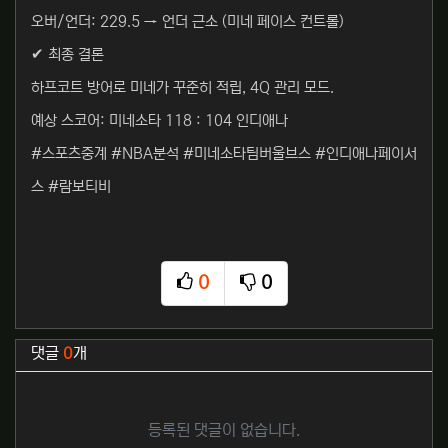
오버/언더: 229.5 → 언더 근소 (미네 페이스 컨트롤)
✔ 최종 결론
하프코트 방어로 미네가 꾸준히 적립, 4Q 관리 모드.
예상 스코어: 미네소타 118 : 104 인디애나
#스포츠중계 #NBA분석 #미네소타팀버울브스 #인디애나페이서
스 #람보티비
0
0
추천
비추천
관련자료
댓글
0
개
등록된 댓글이 없습니다.