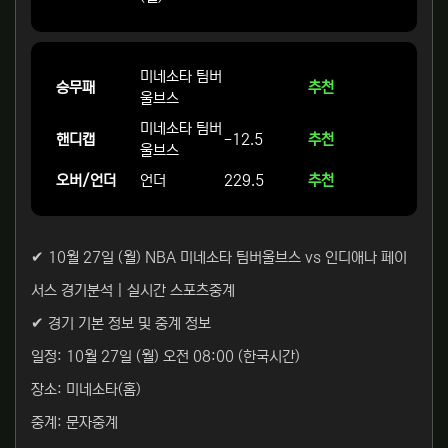
미네소타 팀버
승무패
추천
울브스
미네소타 팀버
핸디캡
-12.5
추천
울브스
오버/언더
언더
229.5
추천
✔ 10월 27일 (월) NBA 미네소타 팀버울브스 vs 인디애나 페이
서스 경기분석 | 실시간 스포츠중계
✔ 경기 기본 정보 및 중계 정보
일정: 10월 27일 (월) 오전 08:00 (한국시간)
장소: 미네소타(홈)
중계: 문자중계