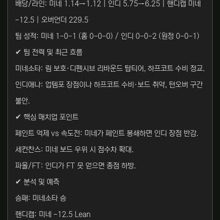
배당/라인: 미네 1.14→1.12 | 인디 5.75→6.25 | 핸디캡 미네
-12.5 | 오버언더 229.5
팀 성적: 미네 1-0-1 (홈 0-0-0) / 인디 0-0-2 (원정 0-0-1)
✔ 팀 전력 및 최근 흐름
미네소타: 림 보호·디펜시브 리바운드 탑티어, 하프코트 수비 정교.
인디애나: 업템포 장점이나 하프코트 수비·보드 취약, 턴오버 구간
불안.
✔ 핵심 매치업 포인트
페인트 억제 vs 속도전: 미네가 페인트 봉쇄하면 인디 장점 반감.
세컨찬스: 미네 보드 우위 시 점수차 확대.
파울/FT: 인디가 FT 못 얻으면 총점 하방.
✔ 분석 및 예측
승패: 미네소타 승
핸디캡: 미네 -12.5 Lean