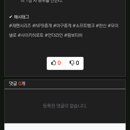
이 1점 차 승부를 만든다.
✔ 해시태그
#재팬시리즈 #NPB중계 #야구중계 #소프트뱅크 #한신 #모이
넬로 #사이키히로토 #언더라인 #람보티비
0
0
추천
비추천
관련자료
댓글
0
개
등록된 댓글이 없습니다.