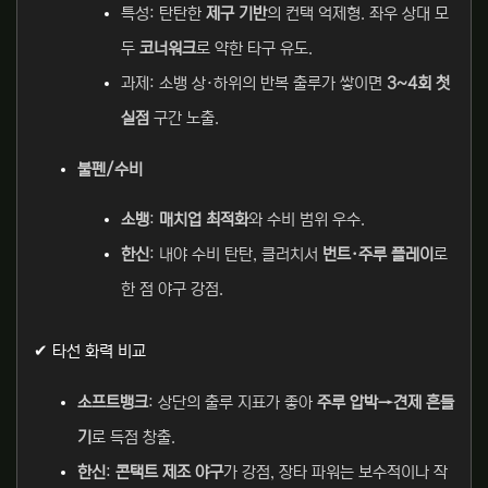
특성: 탄탄한
제구 기반
의 컨택 억제형. 좌우 상대 모
두
코너워크
로 약한 타구 유도.
과제: 소뱅 상·하위의 반복 출루가 쌓이면
3~4회 첫
실점
구간 노출.
불펜/수비
소뱅
:
매치업 최적화
와 수비 범위 우수.
한신
: 내야 수비 탄탄, 클러치서
번트·주루 플레이
로
한 점 야구 강점.
✔ 타선 화력 비교
소프트뱅크
: 상단의 출루 지표가 좋아
주루 압박→견제 흔들
기
로 득점 창출.
한신
:
콘택트 제조 야구
가 강점, 장타 파워는 보수적이나 작