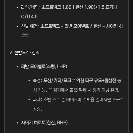
라인/배당:
소프트뱅크 1.80 | 한신 1.90(+1.5 표기)
|
O/U 4.5
선발 예정:
소프트뱅크 – 리반 모이넬로 / 한신 – 사이키 히
로토
✔ 선발투수·전력
리반 모이넬로(소뱅, LHP)
특성:
포심/커터/포크
로
약한 타구 유도+탈삼진
동
시 가능. 큰 경기에서
볼넷 억제
시 장기 이닝 유리.
과제: 초반 스트 존 테이크에 수싸움 길어지면 투구수
상승.
사이키 히로토(한신, RHP)