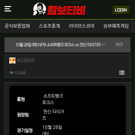
공식보증업체
스포츠중계
라이브스코어
승부예측게임
분류
야구
10월 28일 (화) NPB 소프트뱅크 호크스 vs 한신 타이거즈 경기분석 | 실시간 스포츠중계
작성자 정보
작성
최고관리자
컨텐츠 정보
목록
조회
5,968
본문
소프트뱅크
홈팀
호크스
한신 타이거
원정팀
즈
10월 28일
경기일정
(화)