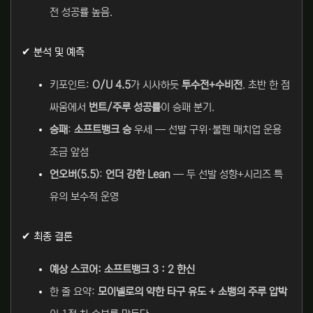
전 성공률 높음.
✔ 분석 및 예측
키포인트:
O/U 4.5
가 시사하듯
투수전+수비전
. 초반 한 점
싸움에서
번트/주루 성공률
이 승패 분기.
승패
:
소프트뱅크 승
우세 — 선발 구위·불펜 매치업 운용
조금 앞섬
언오버(5.5)
:
언더 강한 Lean
— 두 선발 성향+시리즈 특
유의 보수적 운영
✔ 최종 결론
예상 스코어: 소프트뱅크 3 : 2 한신
한 줄 요약:
모이넬로의 약한 타구 유도 + 소뱅의 주루 압박