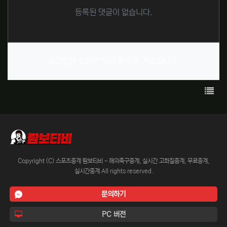
등록된 댓글이 없습니다.
로그인한 회원만 댓글 등록이 가능합니다.
목록
Copyright (C) 스포츠중계 람보티비 - 해외축구중계, 실시간 고화질중계, 무료중계,
실시간중계 All rights reserved.
문의하기
PC 버전