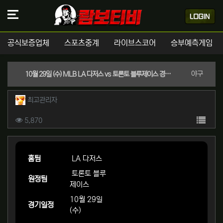
공식보증업체
스포츠중계
라이브스코어
승부예측게임
분류
야구
10월 29일 (수) MLB LA 다저스 vs 토론토 블루제이스 경기분석 | 실시간 스포츠중계
작성자 정보
작성
최고관리자
컨텐츠 정보
목록
조회
5,870
본문
홈팀
LA 다저스
토론토 블루
원정팀
제이스
10월 29일
경기일정
(수)