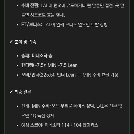
수비 전환
: LAL이 턴오버 유도하거나 런 만들면 접전. 못 만
들면 하프코트 효율 열세.
FT/보너스
: LAL이 일찍 보너스 얻으면 토탈 상방.
✔ 분석 및 예측
승패
:
미네소타 승
핸디캡(-7.5)
:
MIN -7.5 Lean
오버/언더(225.5)
:
언더 Lean
— MIN 수비 효율 가정
✔ 최종 결론
전개:
MIN 수비·보드 우위로 페이스 장악
, LAL은 전환 없
으면 4Q 득점 정체.
예상 스코어: 미네소타 114 : 104 레이커스