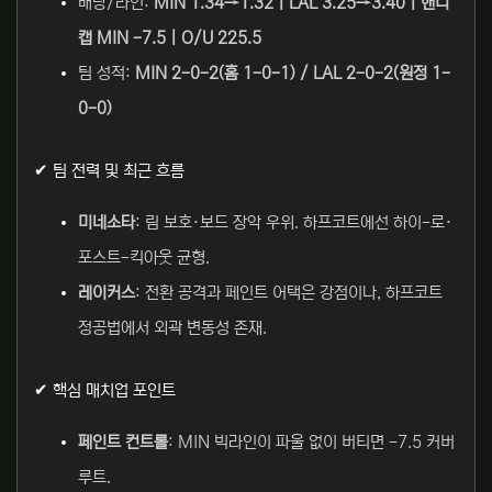
배당/라인:
MIN 1.34→1.32 | LAL 3.25→3.40 | 핸디
캡 MIN -7.5 | O/U 225.5
팀 성적:
MIN 2-0-2(홈 1-0-1) / LAL 2-0-2(원정 1-
0-0)
✔ 팀 전력 및 최근 흐름
미네소타
: 림 보호·보드 장악 우위. 하프코트에선 하이-로·
포스트-킥아웃 균형.
레이커스
: 전환 공격과 페인트 어택은 강점이나, 하프코트
정공법에서 외곽 변동성 존재.
✔ 핵심 매치업 포인트
페인트 컨트롤
: MIN 빅라인이 파울 없이 버티면 -7.5 커버
루트.