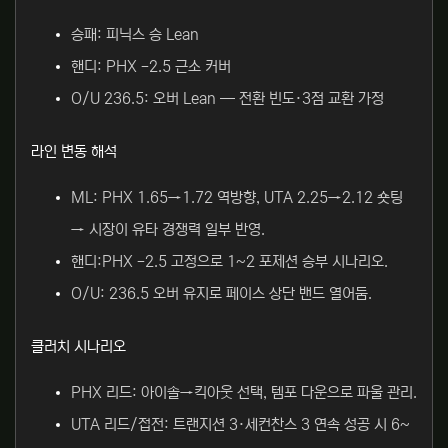
승패: 피닉스 승 Lean
핸디: PHX -2.5 근소 커버
O/U 236.5: 오버 Lean — 전환 빈도·3점 교환 가정
라인 변동 해석
ML: PHX 1.65→1.72 역방향, UTA 2.25→2.12 숏팅
→ 시장이 유타 경쟁력 일부 반영.
핸디:
PHX
-2.5 고정으로 1~2 포제션 승부 시나리오.
O/U: 236.5 오버 유지로 페이스 상단 밴드 열어둠.
클러치 시나리오
PHX 리드: 아이솔→킥아웃 선택, 템포 다운으로 파울 관리.
UTA 리드/접전: 트랜지션 3·세컨찬스 3 연속 성공 시 6~