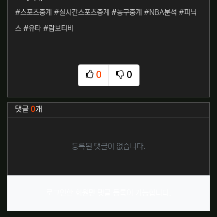
#스포츠중계 #실시간스포츠중계 #농구중계 #NBA분석 #피닉
스 #유타 #람보티비
0
0
추천
비추천
관련자료
댓글
0
개
등록된 댓글이 없습니다.
로그인한 회원만 댓글 등록이 가능합니다.