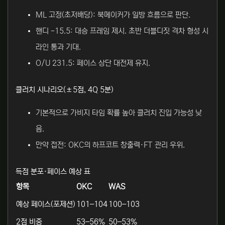
ML 고정(초저배당): 북메이커가 일방 흐름으로 판단.
핸디 -15.5: 대승 프레임 제시. 초반 더블디짓 격차 형성 시
라인 통과 기대.
O/U 231.5: 페이스 상단 대전제 유지.
클러치 시나리오(±5점, 4Q 5분)
기본적으로 가비지 타임 확률 높아 클러치 진입 가능성 낮
음.
만약 접전: OKC의 하프코트 창출력·FT 관리 우위.
득점 분포·페이스 예상 표
항목
OKC
WAS
예상 페이스(포제션)
101–104
100–103
2점 비중
53–56%
50–53%