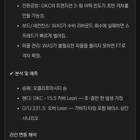
전환공방: OKC의 트랜지션 3·림 어택 빈도가 초반 격차를
만들 가능성.
보드/세컨찬스: WAS가 수비 리바운드 회수에 실패하면 스
프레드가 빠르게 벌어짐.
파울 관리: WAS가 불필요한 파울을 줄이지 못하면 FT로
격차 확정.
✔ 분석 및 예측
승패: 오클라호마시티 승
핸디: OKC -15.5 커버 Lean — 초·중반 런 발생 가정
O/U 231.5: 오버 Lean — 가비지 타임 포함 페이스 상단
시나리오
라인 변동 해석