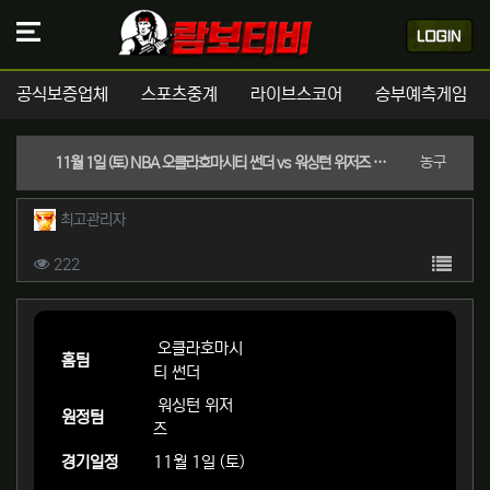
공식보증업체
스포츠중계
라이브스코어
승부예측게임
분류
농구
11월 1일 (토) NBA 오클라호마시티 썬더 vs 워싱턴 위저즈 경기분석 | 실시간 스포츠중계
작성자 정보
작성
최고관리자
컨텐츠 정보
목록
조회
222
본문
오클라호마시
홈팀
티 썬더
워싱턴 위저
원정팀
즈
경기일정
11월 1일 (토)