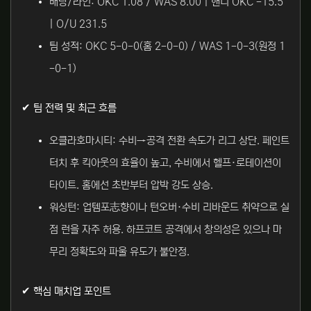
배당/라인: OKC 1.08 / WAS 8.00 | 핸디 OKC -15.5
| O/U 231.5
팀 성적: OKC 5-0-0(홈 2-0-0) / WAS 1-0-3(원정 1
-0-1)
✔ 팀 전력 및 최근 흐름
오클라호마시티: 수비→공격 전환 속도가 리그 상단. 페인트
터치 후 킥아웃의 효율이 높고, 수비에서 헬프·로테이션이
타이트. 홈에선 초반부터 압박 강도 상승.
워싱턴: 업템포志향이나 턴오버·수비 리바운드 취약으로 실
점 런을 자주 허용. 하프코트 공격에서 창의성은 있으나 마
무리 정확도와 파울 유도가 불안정.
✔ 핵심 매치업 포인트