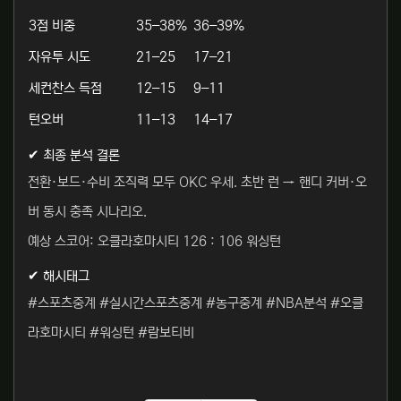
3점 비중
35–38%
36–39%
자유투 시도
21–25
17–21
세컨찬스 득점
12–15
9–11
턴오버
11–13
14–17
✔ 최종 분석 결론
전환·보드·수비 조직력 모두 OKC 우세. 초반 런 → 핸디 커버·오
버 동시 충족 시나리오.
예상 스코어: 오클라호마시티 126 : 106 워싱턴
✔ 해시태그
#스포츠중계 #실시간스포츠중계 #농구중계 #NBA분석 #오클
라호마시티 #워싱턴 #람보티비