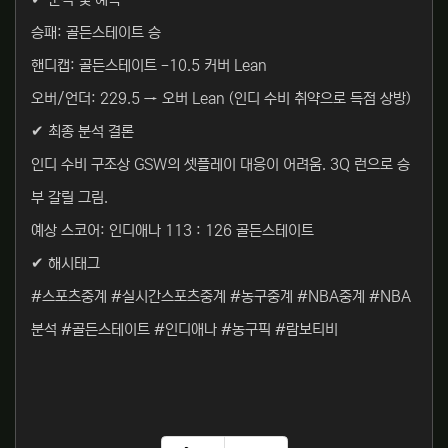
✔ 분석 및 예측
승패: 골든스테이트 승
핸디캡: 골든스테이트 -10.5 커버 Lean
오버/언더: 229.5 → 오버 Lean (인디 수비 취약으로 득점 상방)
✔ 최종 분석 결론
인디 수비 구조상 GSW의 셋플레이 대응이 어려움. 3Q 런으로 승
부 갈릴 그림.
예상 스코어: 인디애나 113 : 126 골든스테이트
✔ 해시태그
#스포츠중계 #실시간스포츠중계 #농구중계 #NBA중계 #NBA
분석 #골든스테이트 #인디애나 #농구픽 #람보티비