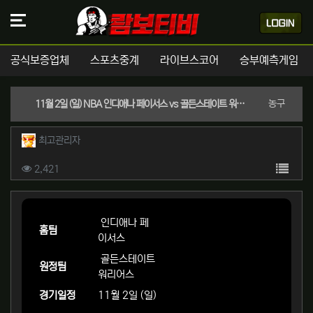
공식보증업체
스포츠중계
라이브스코어
승부예측게임
분류
농구
11월 2일 (일) NBA 인디애나 페이서스 vs 골든스테이트 워리어스 경기분석 | 실시간 스포츠중계
작성자 정보
작성
최고관리자
컨텐츠 정보
목록
조회
2,421
본문
인디애나 페
홈팀
이서스
골든스테이트
원정팀
워리어스
경기일정
11월 2일 (일)