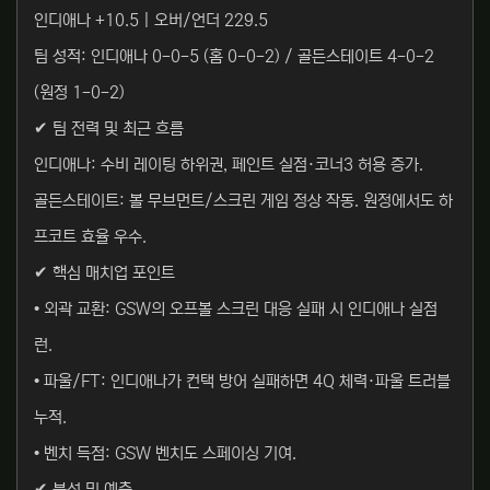
인디애나 +10.5 | 오버/언더 229.5
팀 성적: 인디애나 0-0-5 (홈 0-0-2) / 골든스테이트 4-0-2
(원정 1-0-2)
✔ 팀 전력 및 최근 흐름
인디애나: 수비 레이팅 하위권, 페인트 실점·코너3 허용 증가.
골든스테이트: 볼 무브먼트/스크린 게임 정상 작동. 원정에서도 하
프코트 효율 우수.
✔ 핵심 매치업 포인트
• 외곽 교환: GSW의 오프볼 스크린 대응 실패 시 인디애나 실점
런.
• 파울/FT: 인디애나가 컨택 방어 실패하면 4Q 체력·파울 트러블
누적.
• 벤치 득점: GSW 벤치도 스페이싱 기여.