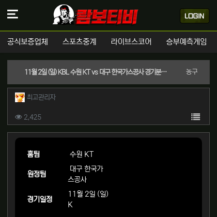
공식보증업체
스포츠중계
라이브스코어
승부예측게임
분류
농구
11월 2일 (일) KBL 수원 KT vs 대구 한국가스공사 경기분석 | 실시간 스포츠중계
작성자 정보
작성
최고관리자
컨텐츠 정보
목록
조회
2,425
본문
홈팀
수원 KT
대구 한국가
원정팀
스공사
11월 2일 (일)
경기일정
K