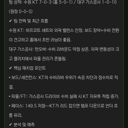
팀 성적: 수원 KT 7-0-3 (홈 5-0-1) / 대구 가스공사 1-0-10
(원정 0-0-5)
✔ 팀 전력 및 최근 흐름
수원 KT: 하프코트 세트와 외곽 밸런스 안정. 보드 장악+수비 전환
이 견고하고 홈에서 초반 러닝이 좋음.
대구 가스공사: 턴오버·수비 리바운드 약점 상존. 외곽 변동성이 크
고 클러치에서 파울 관리가 흔들림.
✔ 핵심 매치업 포인트
• 보드/세컨찬스: KT의 수비리바 우위가 속공 차단과 점수차로 직
결.
• 파울/FT: 가스공사 드라이브 수비 실패 시 KT 자유투 적립 증가.
• 페이스: 149.5 저점—KT가 리드 잡으면 템포 다운으로 언더 흐
름 유리.
✔ 분석 및 예측