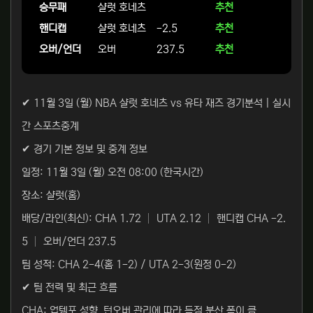
승무패
샬럿 호네츠
추천
핸디캡
샬럿 호네츠
-2.5
추천
오버/언더
오버
237.5
추천
✔ 11월 3일 (월) NBA 샬럿 호네츠 vs 유타 재즈 경기분석 | 실시
간 스포츠중계
✔ 경기 기본 정보 및 중계 정보
일정: 11월 3일 (월) 오전 08:00 (한국시간)
장소: 샬럿(홈)
배당/라인(최신): CHA 1.72 │ UTA 2.12 │ 핸디캡 CHA -2.
5 │ 오버/언더 237.5
팀 성적: CHA 2-4(홈 1-2) / UTA 2-3(원정 0-2)
✔ 팀 전력 및 최근 흐름
CHA: 업템포 성향, 턴오버 관리에 따라 득점 분산 폭이 큼.