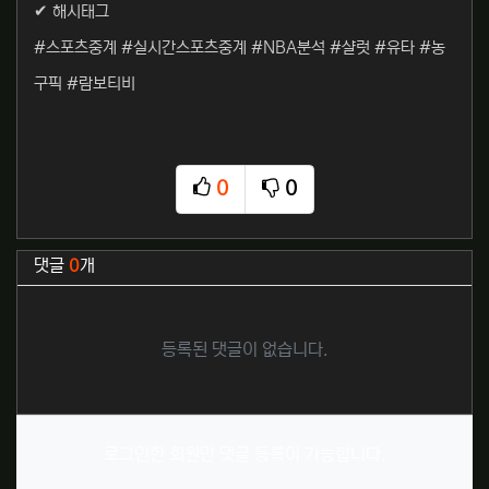
✔ 해시태그
#스포츠중계 #실시간스포츠중계 #NBA분석 #샬럿 #유타 #농
구픽 #람보티비
0
0
추천
비추천
관련자료
댓글
0
개
등록된 댓글이 없습니다.
로그인한 회원만 댓글 등록이 가능합니다.