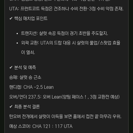
UTA: 프런트코트 득점은 견조하나 수비 전환·3점 수비 약점 존재.
✔ 핵심 매치업 포인트
트랜지션: 샬럿 속공 득점이 경기 초반을 주도할지.
외곽 교환: UTA의 드랍 대응 시 샬럿의 풀업/스팟업 효율
이 열쇠.
✔ 분석 및 예측
승패: 샬럿 승 근소
핸디캡: CHA -2.5 Lean
오버/언더 237.5: 오버 Lean(양팀 페이스↑, 3점 교환전 예상)
✔ 최종 분석 결론
턴오버 전개에서 샬럿이 이득을 보면 홈에서 접전 끝 마무리 우위.
예상 스코어: CHA 121 : 117 UTA