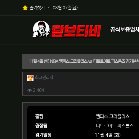
상단 네비
즐겨찾기
08월 07일(금)
메인 메뉴
로고
공식보증업
11월 4일 (화) NBA 멤피스 그리즐리스 vs 디트로이트 피스톤즈 경기분
작성자 정보
작성
최고관리자
컨텐츠 정보
조회
2,404
본문
홈팀
멤피스 그리즐리스
원정팀
디트로이트 피스톤즈
경기일정
11월 4일 (화)