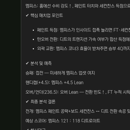
멤피스: 홈에선 수비 강도↑, 페인트 터치와 세컨찬스 득점으로
✔ 핵심 매치업 포인트
페인트 득점: 멤피스가 인사이드 접촉 늘리면 FT·세컨
턴오버 전환: 디트의 트랜지션 가속 여부가 합산 득점에
외곽 교환: 멤피스 코너3 효율이 받쳐주면 승부 4Q까지
✔ 분석 및 예측
승패: 접전 — 미세하게 멤피스 업셋 여지
핸디캡(+4.5): 멤피스 +4.5 Lean
오버/언더(236.5): 오버 Lean — 전환 빈도↑, FT 누적 시
✔ 최종 분석 결론
전개: 멤피스 페인트 공략+보드 세컨찬스 ↔ 디트 전환 속공 맞
예상 스코어: 멤피스 121 : 118 디트로이트