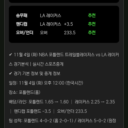
승무패
LA 레이커스
추천
핸디캡
LA 레이커스
+3.5
추천
오버/언더
오버
233.5
추천
✔ 11월 4일 (화) NBA 포틀랜드 트레일블레이저스 vs LA 레이커
스 경기분석 | 실시간 스포츠중계
✔ 경기 기본 정보 및 중계 정보
일정: 11월 4일 (화) 오후 12:00 (한국시간)
장소: 포틀랜드(홈)
배당/라인: 포틀랜드 1.65 → 1.60 │ 레이커스 2.25 → 2.35
│ 핸디캡 포틀랜드 -3.5 │ 오버/언더 233.5
팀 성적: 포틀랜드 4-0-2 (홈 2-0-1) / 레이커스 5-0-2 (원정