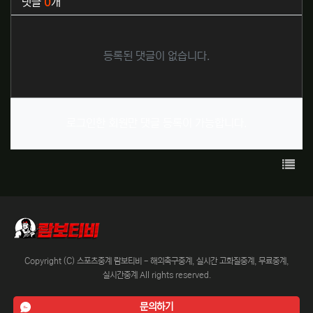
댓글
0
개
등록된 댓글이 없습니다.
로그인한 회원만 댓글 등록이 가능합니다.
목록
Copyright (C) 스포츠중계 람보티비 - 해외축구중계, 실시간 고화질중계, 무료중계,
실시간중계 All rights reserved.
문의하기