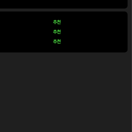
추천
추천
추천