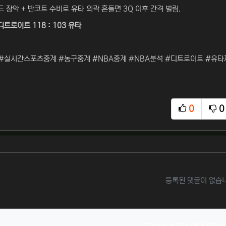
드 장악 + 반코트 수비로 유타 외곽 흔들면 3Q 이후 간격 벌림.
디트로이트 118 : 103 유타
#실시간스포츠중계 #농구중계 #NBA중계 #NBA분석 #디트로이트 #유타
0
0
추천
비
등록된 댓글이 없습