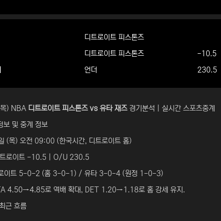
디트로이트 피스톤즈
디트로이트 피스톤즈
-10.5
더
언더
230.5
(목) NBA
디트로이트 피스톤즈 vs 유타 재즈
경기분석 | 실시간 스포츠중계
정보 및 중계 정보
일 (목) 오전 09:00 (한국시간, 디트로이트 홈)
로이트 -10.5 | O/U 230.5
이트 5-0-2 (홈 3-0-1) / 유타 3-0-4 (원정 1-0-3)
A 4.50→4.85로 역배 확대, DET 1.20→1.18로 홈 강세 유지.
 최근 흐름