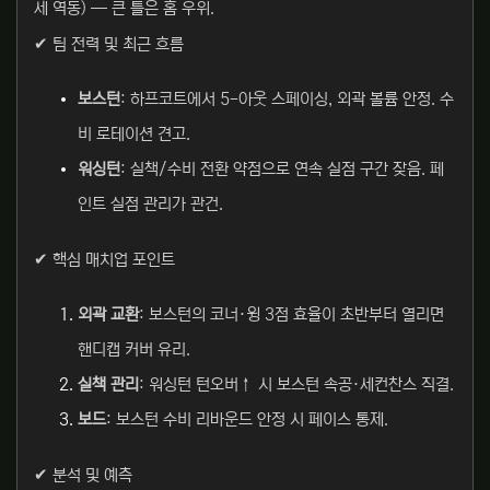
세 역동) — 큰 틀은 홈 우위.
✔ 팀 전력 및 최근 흐름
보스턴
: 하프코트에서 5-아웃 스페이싱, 외곽 볼륨 안정. 수
비 로테이션 견고.
워싱턴
: 실책/수비 전환 약점으로 연속 실점 구간 잦음. 페
인트 실점 관리가 관건.
✔ 핵심 매치업 포인트
외곽 교환
: 보스턴의 코너·윙 3점 효율이 초반부터 열리면
핸디캡 커버 유리.
실책 관리
: 워싱턴 턴오버↑ 시 보스턴 속공·세컨찬스 직결.
보드
: 보스턴 수비 리바운드 안정 시 페이스 통제.
✔ 분석 및 예측