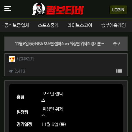
공식보증업체
스포츠중계
라이브스코어
승부예측게임
분류
농구
11월 6일 (목) NBA 보스턴 셀틱스 vs 워싱턴 위저즈 경기분석 | 실시간 스포츠중계
작성자 정보
작성
최고관리자
컨텐츠 정보
목록
조회
2,413
본문
보스턴 셀틱
홈팀
스
워싱턴 위저
원정팀
즈
경기일정
11월 6일 (목)