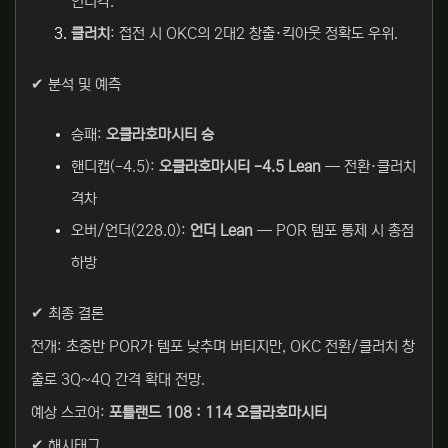
언더각.
클러치
: 접전 시 OKC의 2대2 창출·킥아웃 정확도 우위.
✔ 분석 및 예측
승패:
오클라호마시티 승
핸디캡(-4.5):
오클라호마시티 -4.5 Lean
— 전환·클러치
격차
오버/언더(228.0):
언더 Lean
— POR 템포 통제 시 총점
하방
✔ 최종 결론
전개: 초중반 POR가 템포 낮추며 버티지만, OKC 전환/클러치 창
출로 3Q~4Q 간격 확대 전망.
예상 스코어:
포틀랜드 108 : 114 오클라호마시티
✔ 해시태그