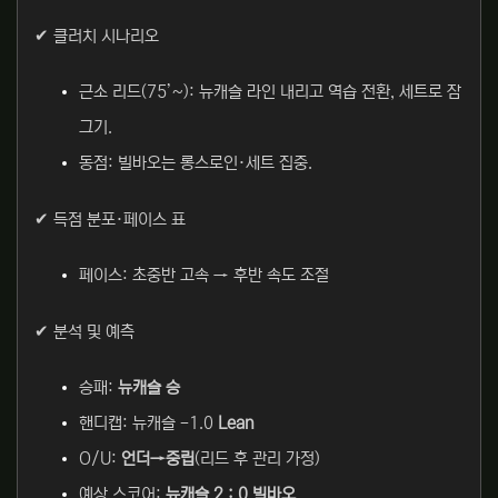
✔ 클러치 시나리오
근소 리드(75’~): 뉴캐슬 라인 내리고 역습 전환, 세트로 잠
그기.
동점: 빌바오는 롱스로인·세트 집중.
✔ 득점 분포·페이스 표
페이스: 초중반 고속 → 후반 속도 조절
✔ 분석 및 예측
승패:
뉴캐슬 승
핸디캡: 뉴캐슬 -1.0
Lean
O/U:
언더→중립
(리드 후 관리 가정)
예상 스코어:
뉴캐슬 2 : 0 빌바오