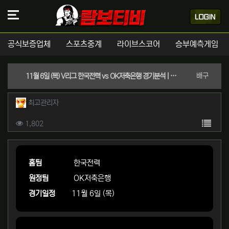
공식보증업체
스포츠중계
라이브스코어
승부예측게임
분류
배구
11월 6일 (목) V리그 한국전력 vs OK저축은행 경기분석 | 실시간 스포츠중계
작성자 정보
작성
최고관리자
컨텐츠 정보
목록
조회
1,802
본문
홈팀
한국전력
원정팀
OK저축은행
경기일정
11월 6일 (목)