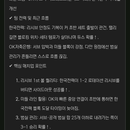
개선
✔ 팀 전력 및 최근 흐름
한국전력: 리시브 안정도 기복이 커 초반 세트 출발이 관건. 랠리
길면 블로킹 위치·세터 템포가 살아나며 듀스 확률↑.
OK저축은행: 서브 압박과 미들 블록이 강점. 다만 원정에선 범실
관리가 흔들리면 스스로 흐름 끊김.
✔ 핵심 매치업 포인트
리시브 1st 볼 퀄리티: 한국전력이 1-2 로테이션 리시브를
버티면 사이드아웃 성공률↑.
미들 라인 활용: OK의 빠른 중앙 연결이 초반에 통하면 한
국전력 블록 도달 타이밍이 늦어짐.
범실 관리: 서브·공격 범실 합 25개 이하로 내려가는 쪽이
3–1 승리 확률↑.