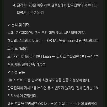
클러치: 23점 이후 세트 클로징에서 한국전력의 서브타깃·
더블서브 운영이 키.
✔ 분석 및 예측
승패: OK저축은행 근소 우위(미들 우세·서브 압박 가정)
핸디캡: 스프레드 미표기 —
OK ML 단독 Lean
(배당 역드리프트
로 강도 ‘보통’)
오버/언더(186.5):
언더 Lean
— 리시브 흔들리면 단타 득점/범
실로 세트 길이 단축 가능성
✔ 최종 결론
OK의 서브·미들 압박이 초반 주도권을 잡을 가능성이 높다.
한국전력이 리시브를 버티면 듀스 빈도가 늘지만, 전체 합계는 18
6.5 하방에 근접한다.
배당 흐름을 고려하면 OK ML 소량, 언더 Lean 분산이 합리적이