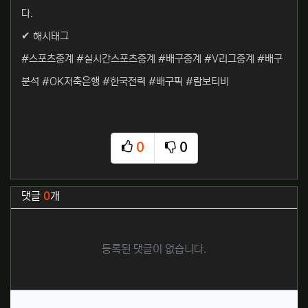
다.
✔ 해시태그
#스포츠중계 #실시간스포츠중계 #배구중계 #V리그중계 #배구
분석 #OK저축은행 #한국전력 #배구픽 #람보티비
0
0
추천
비추천
관련자료
댓글
0
개
등록된 댓글이 없습니다.