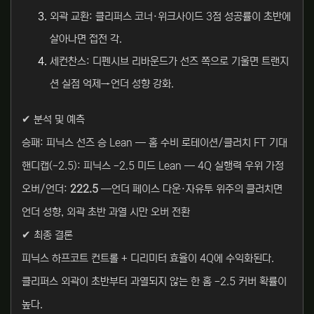
외곽 교환: 클리퍼스 코너·위크사이드 3점 성공률이 초반에
살아나면 접전 각.
세컨찬스: 디펜시브 리바운드가 선즈 쪽으로 기울면 트랜지
션 실점 억제→언더 성향 강화.
✔ 분석 및 예측
승패: 피닉스 선즈 승 Lean — 홈 수비 로테이션/클러치 FT 기대
핸디캡(-2.5): 피닉스 -2.5 미드 Lean — 4Q 실행력 우위 가정
오버/언더:
222.5
—언더 페이스 다운·자유투 위주의 클러치면
언더 성향, 외곽 초반 과열 시만 오버 전환
✔ 최종 결론
피닉스 하프코트 컨트롤 + 디리미터 효율이 4Q에 수익화된다.
클리퍼스 외곽이 초반부터 과열되지 않는 한 홈 -2.5 커버 확률이
높다.