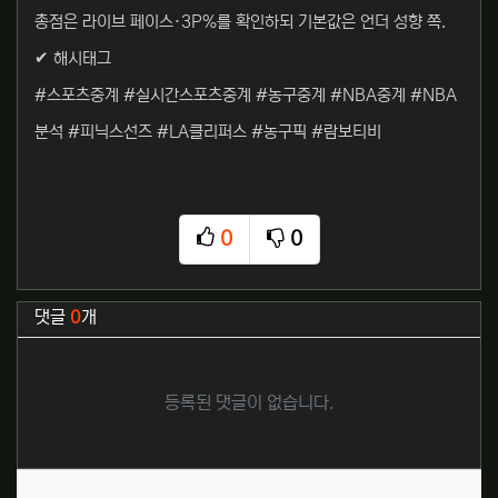
총점은 라이브 페이스·3P%를 확인하되 기본값은 언더 성향 쪽.
✔ 해시태그
#스포츠중계 #실시간스포츠중계 #농구중계 #NBA중계 #NBA
분석 #피닉스선즈 #LA클리퍼스 #농구픽 #람보티비
0
0
추천
비추천
관련자료
댓글
0
개
등록된 댓글이 없습니다.