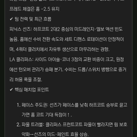
프레드 체결은 홈 -2.5 유지
✔ 팀 전력 및 최근 흐름
피닉스 선즈: 하프코트 2대2 중심의 미드레인지·엘보 액션 빈도
높음. 홈에선 수비 전환 속도와 세트 디펜스 로테이션이 안정적이
며, 4쿼터 클러치에서 자유투 생산으로 마무리하는 경향.
LA 클리퍼스: 사이드 아이솔·코너 3점의 교환 비중이 크고, 원정
에선 턴오버 관리가 승패 분기. 수비는 드롭/스위치 병행으로 중거
리 허용 폭을 조절.
✔ 핵심 매치업 포인트
페이스 주도권: 선즈가 페이스를 낮춰 하프코트 승부로 끌고
가면 홈 코트 기대 득점이↑.
파울 트러블: 클리퍼스 프런트코트 파울이 빨라지면 림 보호
약화→선즈의 미드·페인트 효율 상승.