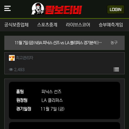
공식보증업체
스포츠중계
라이브스코어
승부예측게임
분류
농구
11월 7일 (금) NBA 피닉스 선즈 vs LA 클리퍼스 경기분석 | 실시간 스포츠중계
작성자 정보
작성
최고관리자
컨텐츠 정보
목록
조회
2,493
본문
홈팀
피닉스 선즈
원정팀
LA 클리퍼스
경기일정
11월 7일 (금)