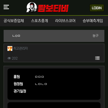
공식보증업체
스포츠중계
라이브스코어
승부예측게임
분류
농구
ㄴㅇㅁ
작성자 정보
작성
최고관리자
컨텐츠 정보
목록
조회
202
본문
홈팀
ㅁㅁㅁ
원정팀
ㄴㅁㄴㅁ
경기일정