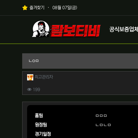
상단 네비
즐겨찾기
08월 07일(금)
메인 메뉴
로고
공식보증업
ㄴㅇㅁ
작성자 정보
작성
최고관리자
컨텐츠 정보
조회
199
본문
홈팀
ㅁㅁㅁ
원정팀
ㄴㅁㄴㅁ
경기일정