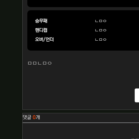
승무패
ㄴㅁㅇ
핸디캡
ㄴㅁㅇ
오버/언더
ㄴㅁㅇ
ㅁㅁㄴㅁㅇ
관련자료
댓글
0
개