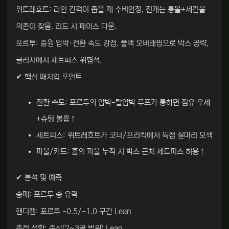
위트레흐트: 라인 간격이 좁을 때 수비안정, 전개는 롱볼+세컨볼
의존이 잦음. 리드 시 페이스 다운.
포르투: 중원 압박·전환 속도 강점. 풀백 오버래핑으로 박스 공략,
클러치에서 세트피스 위협적.
✔ 핵심 매치업 포인트
전환 속도: 포르투의 압박-탈압박 루프가 통하면 점유 우세
+슈팅 볼륨↑
세트피스: 위트레흐트가 코너/프리킥에서 득점 실마리 모색
파울/카드: 홈의 파울 누적 시 박스 근처 세트피스 허용↑
✔ 분석 및 예측
승패: 포르투 승 유력
핸디캡: 포르투 -0.5/-1.0 구간 Lean
총점 성향: 중상(2~3골 범위) Lean