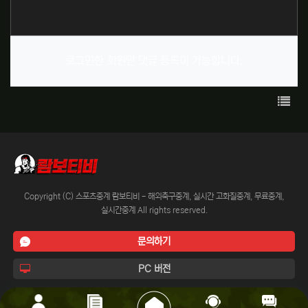
로그인한 회원만 댓글 등록이 가능합니다.
목록
Copyright (C) 스포츠중계 람보티비 - 해외축구중계, 실시간 고화질중계, 무료중계,
실시간중계 All rights reserved.
문의하기
PC 버전