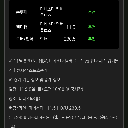
미네소타 팀버
승무패
추천
울브스
미네소타 팀버
핸디캡
-11.5
추천
울브스
오버/언더
언더
230.5
추천
✔ 11월 8일 (토) NBA 미네소타 팀버울브스 vs 유타 재즈 경기분
석 | 실시간 스포츠중계
✔ 경기 기본 정보 및 중계 정보
일정: 11월 8일 (토) 오전 10:00 (한국시간)
장소: 미네소타(홈)
배당/라인: 미네소타 -11.5 | O/U 230.5
팀 성적: 미네소타 4-0-4 (홈 1-0-2) / 유타 3-0-5 (원정 1-0
-4)