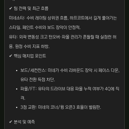
✔ 팀 전력 및 최근 흐름
미네소타: 수비 레이팅 상위권 흐름, 하프코트에서 길게 풀어가는
스타일. 페인트 수비와 보드 장악이 안정적.
유타: 외곽 변동성 크고 턴오버·파울 관리가 흔들릴 때 실점런 허
용. 원정 수비 지표 하방.
✔ 핵심 매치업 포인트
보드/세컨찬스: 미네가 수비 리바운드 장악 시 페이스 다운,
유타 전환 득점 차단.
파울/FT: 유타의 드라이브 대응 파울 누적 여부가 4Q에 직
격.
3점 교환: 미네의 코너/윙 오픈3 효율이 벌림판.
✔ 분석 및 예측