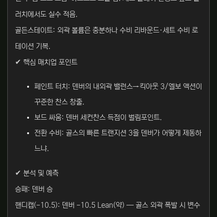
러치에서도 실수 적음.
골든스테이트: 외곽 볼륨은 충분하나 수비 리바운드·세트 수비 로
테이션 기복.
✔ 핵심 매치업 포인트
페인트 터치: 덴버의 내외곽 밸런스→킥아웃 3/엘보 액션이
꾸준한 찬스 창출.
보드 싸움: 덴버 세컨찬스 득점이 벌림포인트.
전환 수비: 골스의 빠른 트랜지션 3을 덴버가 어떻게 제동하
느냐.
✔ 분석 및 예측
승패: 덴버 승
핸디캡(-10.5): 덴버 -10.5 Lean(약) — 골스 외곽 폭발 시 변수