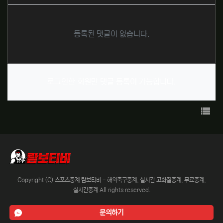
등록된 댓글이 없습니다.
로그인한 회원만 댓글 등록이 가능합니다.
목록
Copyright (C) 스포츠중계 람보티비 - 해외축구중계, 실시간 고화질중계, 무료중계,
실시간중계 All rights reserved.
문의하기