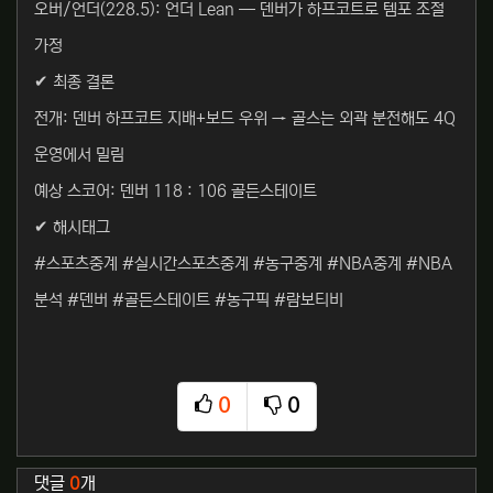
오버/언더(228.5): 언더 Lean — 덴버가 하프코트로 템포 조절
가정
✔ 최종 결론
전개: 덴버 하프코트 지배+보드 우위 → 골스는 외곽 분전해도 4Q
운영에서 밀림
예상 스코어: 덴버 118 : 106 골든스테이트
✔ 해시태그
#스포츠중계 #실시간스포츠중계 #농구중계 #NBA중계 #NBA
분석 #덴버 #골든스테이트 #농구픽 #람보티비
0
0
추천
비추천
관련자료
댓글
0
개