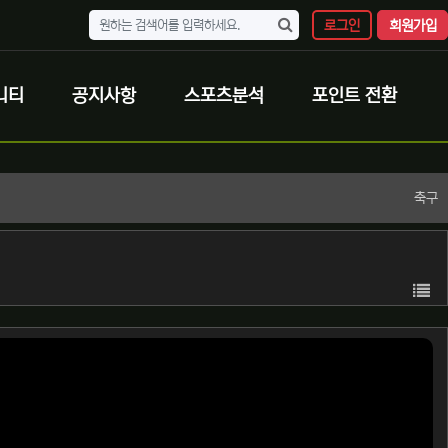
로그인
회원가입
니티
공지사항
스포츠분석
포인트 전환
축구
목