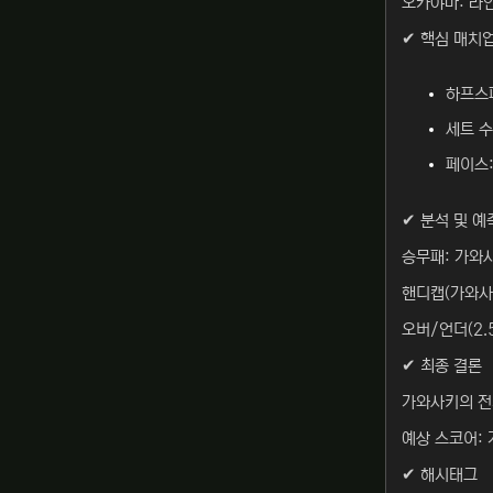
오카야마: 라인
✔ 핵심 매치
하프스페
세트 수
페이스:
✔ 분석 및 예
승무패: 가와사키
핸디캡(가와사키 
오버/언더(2.
✔ 최종 결론
가와사키의 전
예상 스코어: 
✔ 해시태그