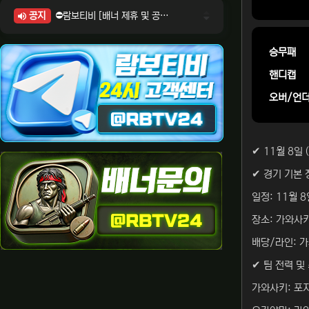
공지
⛔람보티비 [배너 제휴 및 공식 입점 문의 안내]
⛔람보티비 [포인트: 상품전환 및 제휴전환 안내]
⛔람보티비 [정회원 등급UP! 안내사항]
승무패
⛔람보티비 [채팅방 이용시 주의사항]
핸디캡
⛔람보티비 [공식보증업체 안내]
오버/언
✔ 11월 8일
✔ 경기 기본 
일정: 11월 8
장소: 가와사키
배당/라인: 가와
✔ 팀 전력 및
가와사키: 포지