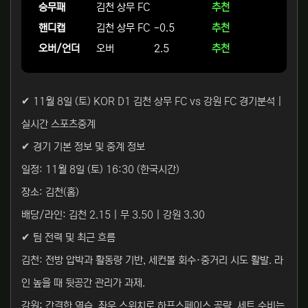
승무패
김천 상무 FC
추천
핸디캡
김천 상무 FC
-0.5
추천
오버/언더
오버
2.5
추천
✔ 11월 8일 (토) KOR D1 김천 상무 FC vs 강원 FC 경기분석 |
실시간 스포츠중계
✔ 경기 기본 정보 및 중계 정보
일정: 11월 8일 (토) 16:30 (한국시간)
장소: 김천(홈)
배당/라인: 김천 2.15 | 무 3.50 | 강원 3.30
✔ 팀 전력 및 최근 흐름
김천: 전방 압박과 활동량 기반, 세컨볼 회수·중거리 시도 활발. 라
인 높을 때 뒷공간 관리가 과제.
강원: 간결한 역습, 좌우 스위치로 하프스페이스 공략. 세트 수비는