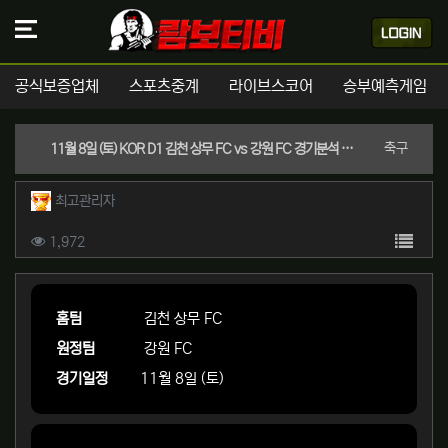
공식보증업체
스포츠중계
라이브스코어
승부예측게임
분류
축구
11월 8일 (토) KOR D1 김천 상무 FC vs 강원 FC 경기분석 | 실시간 스포츠중계
작성자 정보
작성
최고관리자
컨텐츠 정보
목록
조회
1,972
본문
홈팀
김천 상무 FC
원정팀
강원 FC
경기일정
11월 8일 (토)