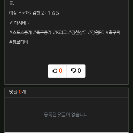
불.
예상 스코어: 김천 2 : 1 강원
✔ 해시태그
#스포츠중계 #축구중계 #K리그 #김천상무 #강원FC #축구픽
#람보티비
0
0
추천
비추천
관련자료
댓글
0
개
등록된 댓글이 없습니다.