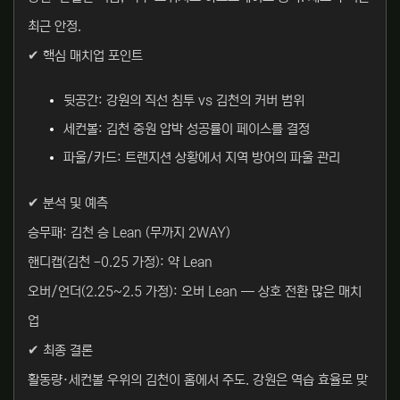
최근 안정.
✔ 핵심 매치업 포인트
뒷공간: 강원의 직선 침투 vs 김천의 커버 범위
세컨볼: 김천 중원 압박 성공률이 페이스를 결정
파울/카드: 트랜지션 상황에서 지역 방어의 파울 관리
✔ 분석 및 예측
승무패: 김천 승 Lean (무까지 2WAY)
핸디캡(김천 -0.25 가정): 약 Lean
오버/언더(2.25~2.5 가정): 오버 Lean — 상호 전환 많은 매치
업
✔ 최종 결론
활동량·세컨볼 우위의 김천이 홈에서 주도. 강원은 역습 효율로 맞