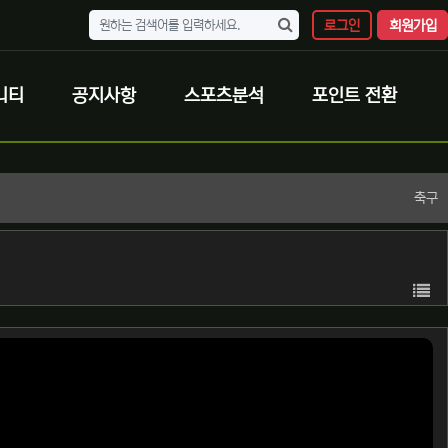
로그인
회원가입
니티
공지사항
스포츠분석
포인트 전환
축구
목