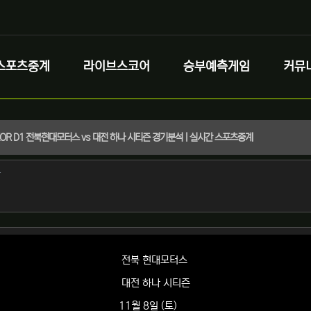
스포츠중계
라이브스코어
승부예측게임
커뮤
) KOR D1 전북현대모터스 vs 대전 하나 시티즌 경기분석 | 실시간 스포츠중계
정보
작성
자
정보
전북 현대모터스
대전 하나 시티즌
11월 8일 (토)