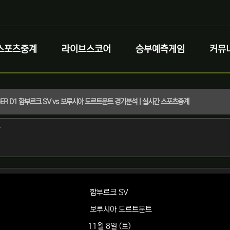
스포츠중계
라이브스코어
승부예측게임
커뮤
) GER D1 함부르크 SV vs 보루시아 도르트문트 경기분석 | 실시간 스포츠중계
정보
작성
자
정보
함부르크 SV
보루시아 도르트문트
11월 8일 (토)