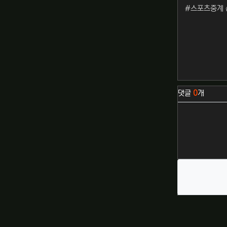
#스포츠중계 
관련자료
댓글
0
개