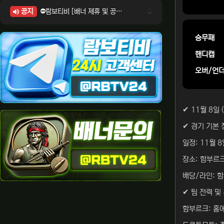
공지
⛔람보티비 [배너 제휴 및 공식 입점 문의 안내]
⛔람보티비 [포인트: 상품전환 및 제휴전환 안내]
⛔람보티비 [정회원 등급UP! 안내사항]
승무패
⛔람보티비 [채팅방 이용시 주의사항]
핸디캡
⛔람보티비 [공식보증업체 안내]
오버/언
✔ 11월 8일
✔ 경기 기본 
일정: 11월 8
장소: 함부르크
배당/라인: 함부
✔ 팀 전력 및
함부르크: 홈