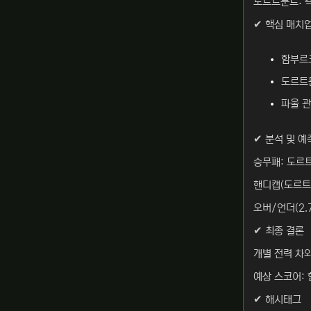
도르트문트: 
✔ 핵심 매치
함부르크
도르트문
파울 관
✔ 분석 및 예
승무패: 도르트
핸디캡(도르트문트
오버/언더(2.
✔ 최종 결론
개별 전력 차
예상 스코어: 
✔ 해시태그