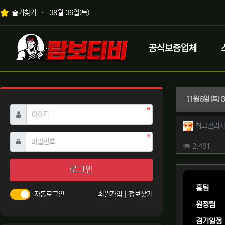
상단 네비
즐겨찾기
08월 06일(목)
메인 메뉴
로고
공식보증업체
11월 8일 (토
필수
아이디
작성자 
최고관리
필수
비밀번호
컨텐츠 
조회
2,461
본문
로그인
홈팀
자동로그인
회원가입
정보찾기
원정팀
경기일정