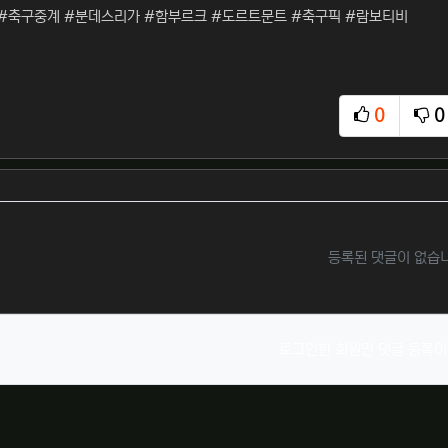
#축구중계 #분데스리가 #함부르크 #도르트문트 #축구픽 #람보티비
0
0
추천
비
등록된 댓글이 없습
로그인한 회원만 댓글 등록이