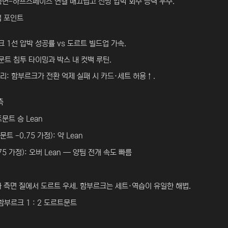
측면-하프스페이스 연결 매끄럽고 전방 압박 회수 능력 우수.
업 포인트
 1선 압박 성공률 vs 도르트 빌드업 가속.
트 침투 타이밍과 박스 내 컷백 루틴.
리: 함부르크가 전환 억제 실패 시 카드·세트 허용↑.
측
문트 승 Lean
 -0.75 가정): 약 Lean
75 가정): 오버 Lean — 양팀 전개 속도 빠름
와 측면 질에서 도르트 우세. 함부르크는 세트·역습이 유일한 해법.
함부르크 1 : 2 도르트문트