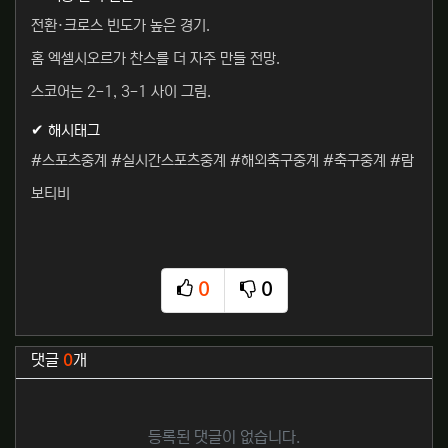
전환·크로스 빈도가 높은 경기.
홈 엑셀시오르가 찬스를 더 자주 만들 전망.
스코어는 2-1, 3-1 사이 그림.
✔ 해시태그
#스포츠중계 #실시간스포츠중계 #해외축구중계 #축구중계 #람
보티비
0
0
추천
비추천
관련자료
댓글
0
개
등록된 댓글이 없습니다.