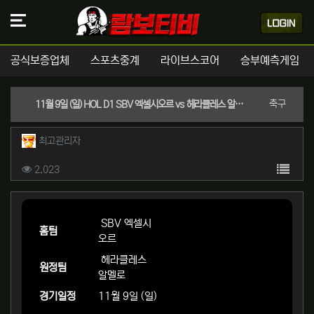
공식보증업체
스포츠중계
라이브스코어
승부예측게임
분류
축구
11월 9일 (일) HOL D1 SBV 엑셀시오르 vs 헤라클레스 알멜로 경기분석 | 실시간 스포츠중계
작성자 정보
작성
최고관리자
컨텐츠 정보
목록
조회
2,023
본문
SBV 엑셀시
홈팀
오르
헤라클레스
원정팀
알멜로
경기일정
11월 9일 (일)