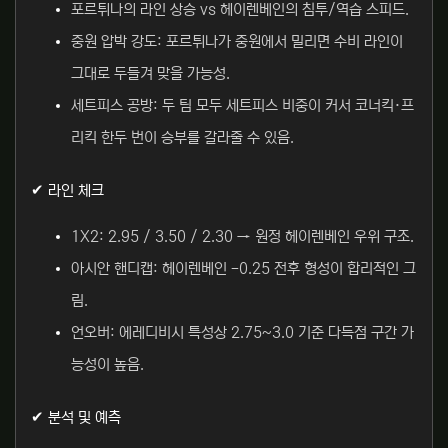
포르튀나의 라인 상승 vs 헤이렌베인의 침투/역습 스피드.
중원 압박 강도: 포르튀나가 중원에서 밀리면 수비 라인이
그대로 두들겨 맞을 가능성.
세트피스 공방: 두 팀 모두 세트피스 비중이 커서 코너킥·프
리킥 한두 번이 승부를 갈라줄 수 있음.
✔ 라인 체크
1X2: 2.95 / 3.50 / 2.30 → 원정 헤이렌베인 우위 구조.
아시안 핸디캡: 헤이렌베인 -0.25 전후 형성이 합리적인 그
림.
언오버: 에레디비시 특성상 2.75~3.0 기준 다득점 구간 가
능성이 높음.
✔ 분석 및 예측