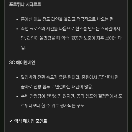
포르튀나 시타르트
홈에선 어느 정도 라인을 올리고 적극적으로 나오는 편.
측면 크로스와 세컨볼 싸움으로 찬스를 만드는 스타일이지
만, 라인이 올라갔을 때 역습·뒷공간 노출이 자주 보이는 타
입.
SC 헤이렌베인
탈압박과 전환 속도가 좋은 편이라, 중원에서 공만 따내면
곧바로 전방 침투로 연결하는 패턴이 많음.
수비 안정감이 완벽하진 않지만, 공격 템포와 결정력에서 포
르튀나보다 한 수 위로 평가되는 구도.
✔ 핵심 매치업 포인트