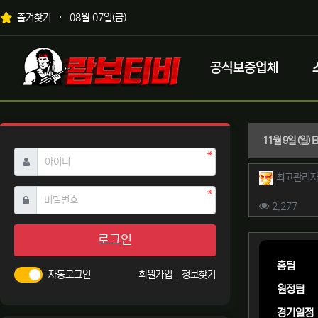
상단 네비
즐겨찾기
08월 07일(금)
메인 메뉴
로고
공식보증업체
11월 9일 (일
필수
아이디
작성자 
최고관리
필수
비밀번호
컨텐츠 
조회
2,277
본문
로그인
홈팀
자동로그인
회원가입
정보찾기
원정팀
경기일정