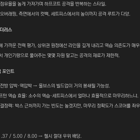
 점유율을 높게 가져가며 하프코트 공격을 반복하는 스타일.
오버래핑, 측면에서의 컷백, 세트피스에서의 높이까지 공격 루트가 다양.
원더러스
 가까운 전력 평가, 상위권 원정에선 라인을 깊게 내리고 역습 의존도가 매우
서 개인기량으로 풀어주는 몇몇 자원 말고는 공격의 재료가 제한적.
업 포인트
전방 압박·역압박 → 울브스의 빌드업이 거의 봉쇄될 가능성.
프턴 역습 효율: 소수의 역습·세트피스에서 얼마나 효율적으로 마무리하느냐.
결정력: 박스 근처까지 가는 빈도는 높겠지만, 마무리 정확도가 스코어를 좌우
1.37 / 5.00 / 8.00 → 첼시 절대 우위 배당.