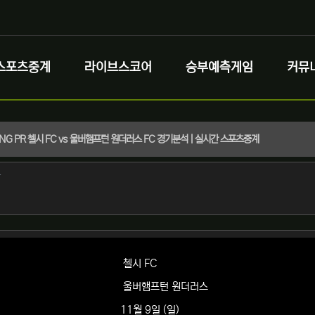
스포츠중계
라이브스코어
승부예측게임
커뮤
) ENG PR 첼시 FC vs 울버햄프턴 원더러스 FC 경기분석 | 실시간 스포츠중계
정보
작성
자
정보
첼시 FC
울버햄프턴 원더러스
11월 9일 (일)