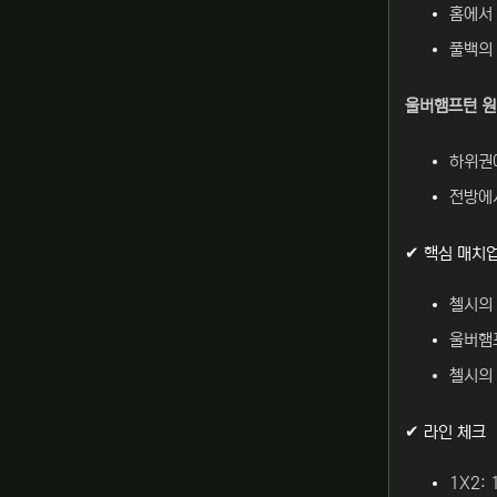
홈에서
풀백의 
울버햄프턴 
하위권에
전방에
✔ 핵심 매치
첼시의 
울버햄
첼시의 
✔ 라인 체크
1X2: 