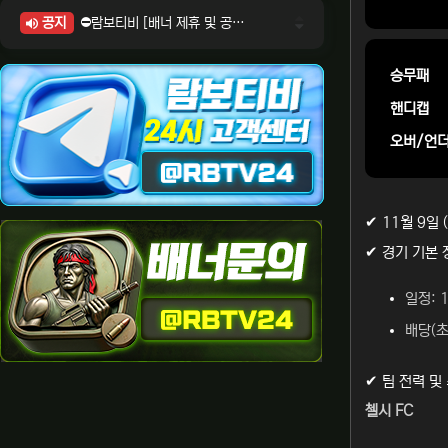
공지
⛔람보티비 [배너 제휴 및 공식 입점 문의 안내]
⛔람보티비 [포인트: 상품전환 및 제휴전환 안내]
⛔람보티비 [정회원 등급UP! 안내사항]
승무패
⛔람보티비 [채팅방 이용시 주의사항]
핸디캡
⛔람보티비 [공식보증업체 안내]
오버/언
✔ 11월 9일
✔ 경기 기본 
일정: 1
배당(초기
✔ 팀 전력 및
첼시 FC