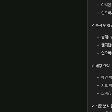
아시안 
언오버:
✔ 분석 및 예
승패
: 
핸디캡
언오버
✔ 베팅 요약
메인 픽
서브 픽
소액/참
✔ 최종 분석 