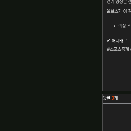
경기 양상은 
울브스가 이 
예상 스
✔ 해시태그
#스포츠중계 
관련자료
댓글
0
개