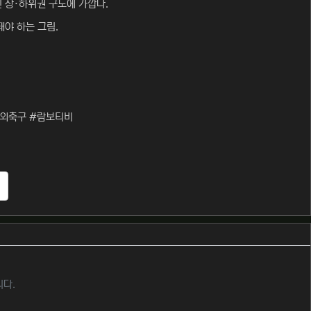
 상·하위권 구도에 가깝다.
야 하는 그림.
해외축구 #람보티비
추천
니다.