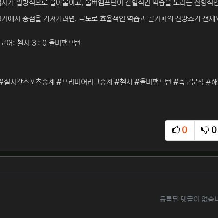
첼시가 일방적으로 몰아붙이고, 울버햄프턴이 간헐적인 역습을 노리는 전형적인
경기에서 승점을 가져가려면, 극도로 효율적인 역습과 골키퍼의 선방쇼가 전제돼
코어: 첼시 3 : 0 울버햄프턴
#실시간스포츠중계 #프리미어리그중계 #첼시 #울버햄프턴 #축구분석 #
0
0
추천
비
등록된 댓글이 없습