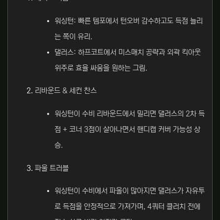
워싱턴: 빠른 템포에서 턴오버 감수하고도 득점 늘리
는 쪽이 유리.
댈러스: 하프코트에서 미스매치 공략과 외곽 킥아웃
위주로 효율 싸움을 원하는 그림.
리바운드 & 세컨 찬스
워싱턴이 수비 리바운드에서 밀리면 댈러스의 2차 득
점 + 코너 3점이 살아나면서 핸디캡 커버 가능성 상
승.
파울 트러블
워싱턴이 수비에서 파울이 많아지면 댈러스가 자유투
로 득점을 안정적으로 가져가며, 4쿼터 클러치 전에