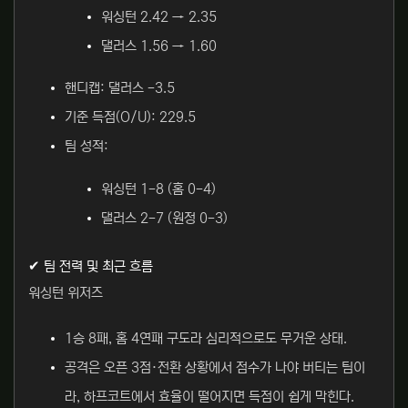
워싱턴 2.42 → 2.35
댈러스 1.56 → 1.60
핸디캡: 댈러스 -3.5
기준 득점(O/U): 229.5
팀 성적:
워싱턴 1-8 (홈 0-4)
댈러스 2-7 (원정 0-3)
✔ 팀 전력 및 최근 흐름
워싱턴 위저즈
1승 8패, 홈 4연패 구도라 심리적으로도 무거운 상태.
공격은 오픈 3점·전환 상황에서 점수가 나야 버티는 팀이
라, 하프코트에서 효율이 떨어지면 득점이 쉽게 막힌다.