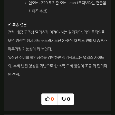
언오버: 229.5 기준 오버 Lean (주력보다는 곁들임
사이즈 추천)
✔ 최종 결론
전력·배당 구조상 댈러스가 이겨야 하는 경기지만, 라인 움직임을
보면 완전한 원사이드 구도라기보단 3~8점 차 박스 안에서 승부가
마무리될 가능성이 커 보인다.
워싱턴 수비의 불안정성을 감안하면 장기적으로는 댈러스 사이드
와, 수비 난전 양상을 기반으로 한 소폭 오버 방향이 조금 더 합리적
인 선택.
0
0
추천
비추천
관련자료