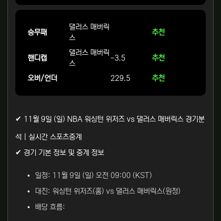
댈러스 매버릭
승무패
추천
스
댈러스 매버릭
핸디캡
-3.5
추천
스
오버/언더
229.5
추천
✔ 11월 9일 (일) NBA 워싱턴 위저즈 vs 댈러스 매버릭스 경기분
석 | 실시간 스포츠중계
✔ 경기 기본 정보 및 중계 정보
일정: 11월 9일 (일) 오전 09:00 (KST)
대진: 워싱턴 위저즈(홈) vs 댈러스 매버릭스(원정)
배당 흐름: