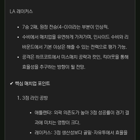
LA 레이커스
7승 2패, 원정 전승(4-0)이라는 부분이 인상적.
수비에서 매치업을 유연하게 가져가며, 인사이드 수비와 리
바운드에서 기본 이상은 해줄 수 있는 전력으로 평가 가능.
공격은 하프코트에서 미스매치 공략과 컷인, 킥아웃을 통해
효율성을 추구하는 방향이 될 전망.
✔ 핵심 매치업 포인트
3점 라인 공방
애틀랜타: 외곽 의존도가 높아 3점 성공률이 경기 결
과에 미치는 영향이 크다.
레이커스: 3점 생산성보다 골밑·자유투에서 효율을