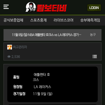
공식보증업체
스포츠중계
라이브스코어
승부예측게임
분류
농구
11월 9일 (일) NBA 애틀랜타 호크스 vs LA 레이커스 경기분석 | 실시간 스포츠중계
작성자 정보
작성
최고관리자
컨텐츠 정보
목록
조회
2,536
본문
애틀랜타 호
홈팀
크스
원정팀
LA 레이커스
경기일정
11월 9일 (일)