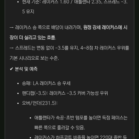
현재 기준: 레이커스 1.60 / 애틀랜타 2.35, 스프레드 -3.
5 유지
→ 레이커스 승 쪽으로 배당이 내려가며,
원정 강세 레이커스에 시
장이 더 실리고 있는 흐름
.
→ 스프레드는 변동 없이 -3.5를 유지, 4~8점 차 레이커스 우위를
기본 시나리오로 보는 수준.
✔ 분석 및 예측
승패: LA 레이커스 승 우세
핸디캡(-3.5): 레이커스 -3.5 커버 가능성 우위
오버/언더(231.5):
애틀랜타가 속공·초반 템포를 높이면 득점 페이스는
빠른 쪽으로 흘러갈 수 있음.
레이커스가 하프코트 비중을 높이면 220대 중반 득