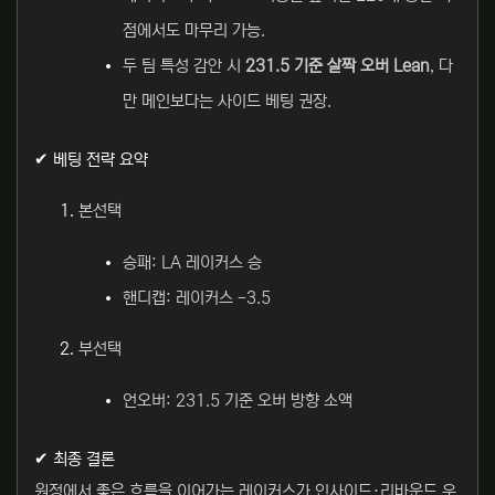
점에서도 마무리 가능.
두 팀 특성 감안 시
231.5 기준 살짝 오버 Lean
, 다
만 메인보다는 사이드 베팅 권장.
✔ 베팅 전략 요약
본선택
승패: LA 레이커스 승
핸디캡: 레이커스 -3.5
부선택
언오버: 231.5 기준 오버 방향 소액
✔ 최종 결론
원정에서 좋은 흐름을 이어가는 레이커스가 인사이드·리바운드 우