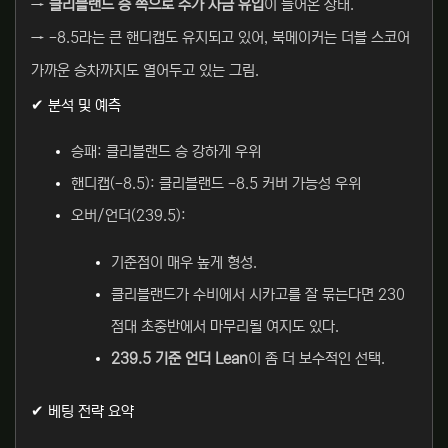
→
클리블랜드 승 쪽으로 추가 자금 유입
이 들어온 상태.
→ -8.5라는 큰 핸디캡도 유지되고 있어, 북메이커는 더블 스코어
가까운 승차까지도 열어두고 있는 그림.
✔ 분석 및 예측
승패: 클리블랜드 승 강하게 우위
핸디캡(-8.5): 클리블랜드 -8.5 커버 가능성 우위
오버/언더(239.5):
기준점이 매우 높게 형성.
클리블랜드가 수비에서 시카고를 잘 묶는다면 230
점대 초중반에서 마무리될 여지도 있다.
239.5 기준 언더 Lean
이 좀 더 보수적인 선택.
✔ 베팅 전략 요약